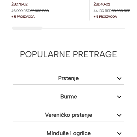
4 MM ŽBD78-02
4 MM ŽBD40-02
ŽBD78-02
ŽBD40-02
46.900 RSD
67.000 RSD
44.100 RSD
63.000 RSD
+ 5 PROIZVODA
+ 5 PROIZVODA
POPULARNE PRETRAGE
Prstenje
Burme
Vereničko prstenje
Minđuše i ogrlice