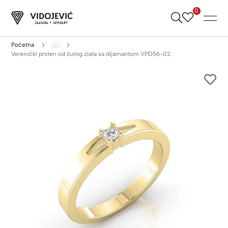
0
Skip
to
Content
Početna
...
Verenički prsten od žutog zlata sa dijamantom VPD56-02
Skip
to
the
end
of
the
images
gallery