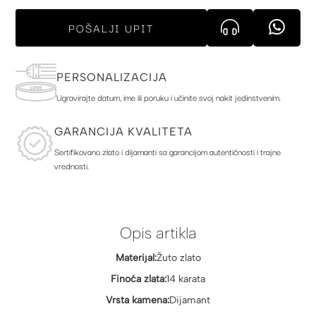
POŠALJI UPIT
PERSONALIZACIJA
Ugravirajte datum, ime ili poruku i učinite svoj nakit jedinstvenim.
GARANCIJA KVALITETA
Sertifikovano zlato i dijamanti sa garancijom autentičnosti i trajne
vrednosti.
Opis artikla
Materijal:
Žuto zlato
Finoća zlata:
14 karata
Vrsta kamena:
Dijamant