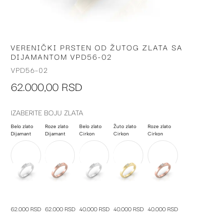
VERENIČKI PRSTEN OD ŽUTOG ZLATA SA
Skip
DIJAMANTOM VPD56-02
to
the
VPD56-02
beginning
62.000,00 RSD
of
the
images
IZABERITE BOJU ZLATA
gallery
Belo zlato
Roze zlato
Belo zlato
Žuto zlato
Roze zlato
Dijamant
Dijamant
Cirkon
Cirkon
Cirkon
62.000 RSD
62.000 RSD
40.000 RSD
40.000 RSD
40.000 RSD