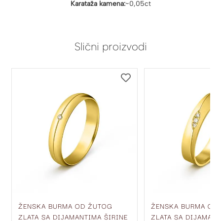
Karataža kamena:
~0,05ct
Slični proizvodi
DODAJ
DODAJ
NA
NA
LISTU
LISTU
ŽELJA
ŽELJA
ŽENSKA BURMA OD ŽUTOG
ŽENSKA BURMA OD
ZLATA SA DIJAMANTIMA ŠIRINE
ZLATA SA DIJAMANT