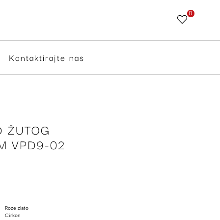
0
Skip
to
Content
Kontaktirajte nas
D ŽUTOG
M VPD9-02
Roze zlato
Cirkon