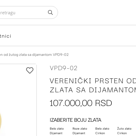
tnici
ten od žutog zlata sa dijamantom VPD9-02
VPD9-02
VERENIČKI PRSTEN O
ZLATA SA DIJAMANTO
107.000,00 RSD
IZABERITE BOJU ZLATA
Belo zlato
Roze zlato
Belo zlato
Žuto zlato
Dijamant
Dijamant
Cirkon
Cirkon