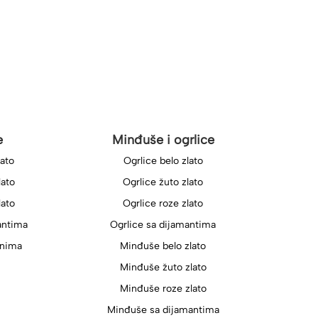
e
Minđuše i ogrlice
lato
Ogrlice belo zlato
lato
Ogrlice žuto zlato
lato
Ogrlice roze zlato
antima
Ogrlice sa dijamantima
onima
Minđuše belo zlato
Minđuše žuto zlato
Minđuše roze zlato
Minđuše sa dijamantima