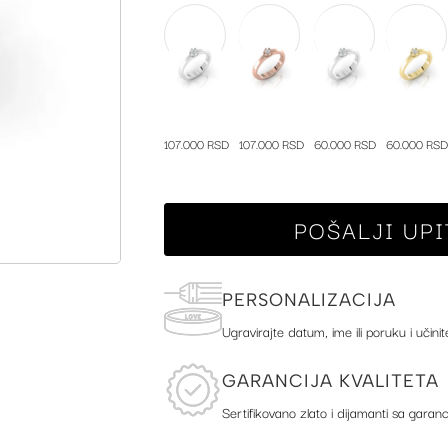
107.000 RSD
107.000 RSD
60.000 RSD
60.000 RSD
POŠALJI UPI
PERSONALIZACIJA
Ugravirajte datum, ime ili poruku i učinit
GARANCIJA KVALITETA
Sertifikovano zlato i dijamanti sa garanc