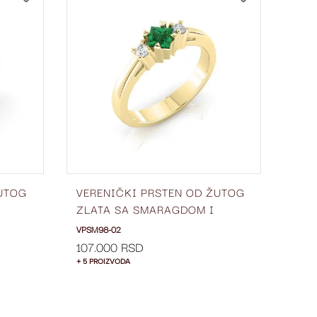
NA
NA
LISTU
LISTU
ŽELJA
ŽELJA
ŽUTOG
VERENIČKI PRSTEN OD ŽUTOG
VER
ZLATA SA SMARAGDOM I
ZLA
E
DIJAMANTIMA SA STRANE
DIJ
VPSM98-02
VPSM
VPSM98-02
VPS
107.000 RSD
111.
+ 5 PROIZVODA
+ 5 P