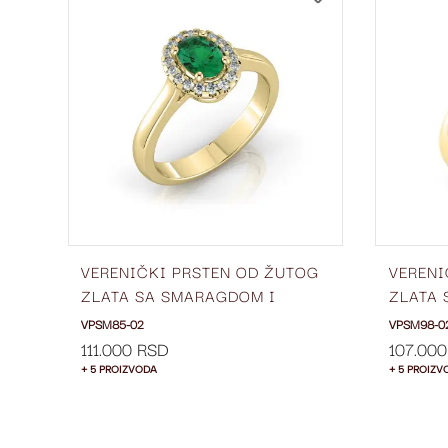
NA
NA
LISTU
LISTU
ŽELJA
ŽELJA
OG
VERENIČKI PRSTEN OD ŽUTOG
VERENI
ZLATA SA SMARAGDOM I
ZLATA 
DIJAMANTIMA SA STRANE
DIJAMA
VPSM85-02
VPSM98-0
VPSM85-02
VPSM9
111.000 RSD
107.00
+ 5 PROIZVODA
+ 5 PROIZV