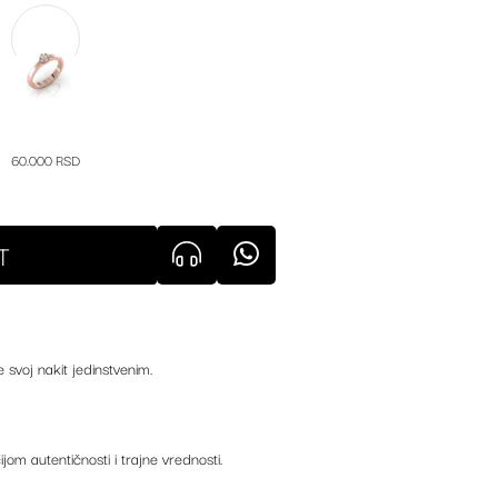
60.000 RSD
T
e svoj nakit jedinstvenim.
ijom autentičnosti i trajne vrednosti.