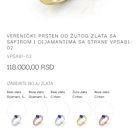
VERENIČKI PRSTEN OD ŽUTOG ZLATA SA
Skip
SAFIROM I DIJAMANTIMA SA STRANE VPSA81-
to
02
the
beginning
VPSA81-02
of
118.000,00 RSD
the
images
gallery
IZABERITE BOJU ZLATA
Belo zlato
Roze zlato
Belo zlato
Žuto zlato
Roze zlato
Dijamant, Safir
Dijamant, Safir
Cirkon
Cirkon
Cirkon