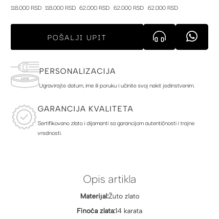
118.000 RSD
118.000 RSD
62.000 RSD
62.000 RSD
62.000 RSD
POŠALJI UPIT
PERSONALIZACIJA
Ugravirajte datum, ime ili poruku i učinite svoj nakit jedinstvenim.
GARANCIJA KVALITETA
Sertifikovano zlato i dijamanti sa garancijom autentičnosti i trajne
vrednosti.
Opis artikla
Materijal:
Žuto zlato
Finoća zlata:
14 karata