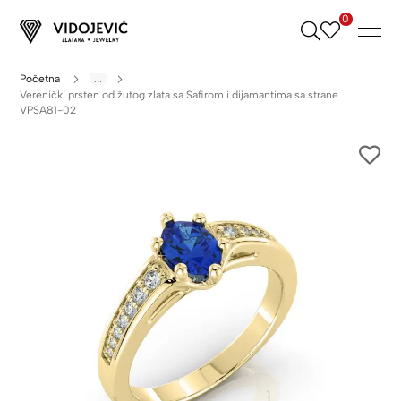
0
Skip
to
Content
Početna
...
Verenički prsten od žutog zlata sa Safirom i dijamantima sa strane
VPSA81-02
Skip
to
the
end
of
the
images
gallery