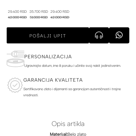
29.400 RSD
35.700 RSD
29.400 RSD
42.000 RSD
51.000 RSD
42.000 RSD
POŠALJI UPIT
PERSONALIZACIJA
Ugravirajte datum, ime ili poruku i učinite svoj nakit jedinstvenim.
GARANCIJA KVALITETA
Sertifikovano zlato i dijamanti sa garancijom autentičnosti i trajne
vrednosti.
Opis artikla
Materijal:
Belo zlato