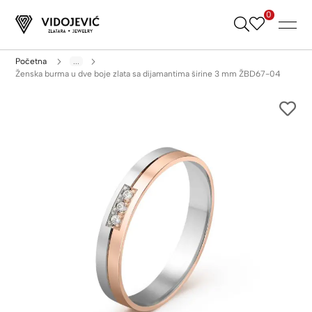
0
Skip
to
Content
Početna
...
Ženska burma u dve boje zlata sa dijamantima širine 3 mm ŽBD67-04
Skip
to
the
end
of
the
images
gallery