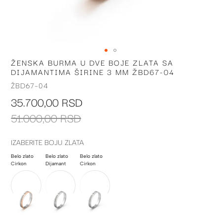
ŽENSKA BURMA U DVE BOJE ZLATA SA
Skip
DIJAMANTIMA ŠIRINE 3 MM ŽBD67-04
to
the
ŽBD67-04
beginning
35.700,00 RSD
of
the
51.000,00 RSD
images
gallery
IZABERITE BOJU ZLATA
Belo zlato
Belo zlato
Belo zlato
Cirkon
Dijamant
Cirkon