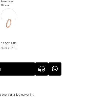
Roze zlato
Cirkon
27.300 RSD
39.000 RSD
T
e svoj nakit jedinstvenim.