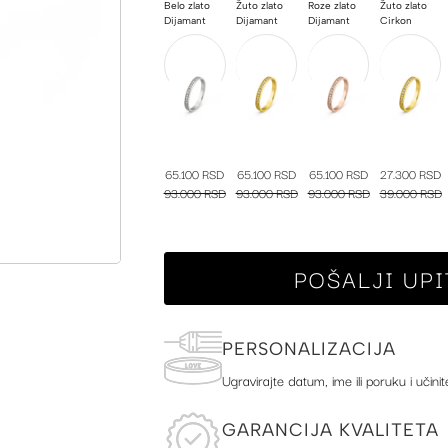
Belo zlato
Žuto zlato
Roze zlato
Žuto zlato
Dijamant
Dijamant
Dijamant
Cirkon
65.100 RSD
65.100 RSD
65.100 RSD
27.300 RSD
93.000 RSD
93.000 RSD
93.000 RSD
39.000 RSD
POŠALJI UPI
PERSONALIZACIJA
Ugravirajte datum, ime ili poruku i učinit
GARANCIJA KVALITETA