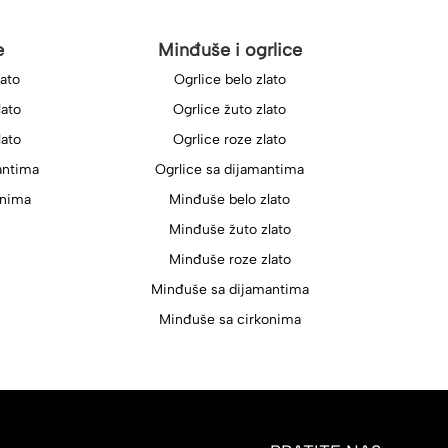
e
Minđuše i ogrlice
lato
Ogrlice belo zlato
lato
Ogrlice žuto zlato
lato
Ogrlice roze zlato
antima
Ogrlice sa dijamantima
onima
Minđuše belo zlato
Minđuše žuto zlato
Minđuše roze zlato
Minđuše sa dijamantima
Minđuše sa cirkonima