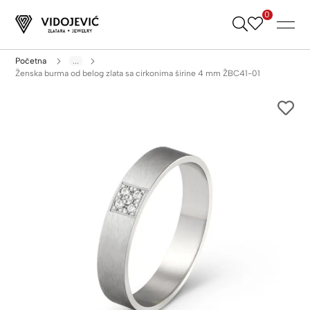
0
Skip
to
Content
Početna
...
Ženska burma od belog zlata sa cirkonima širine 4 mm ŽBC41-01
Skip
to
the
end
of
the
images
gallery