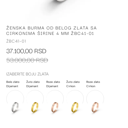
ŽENSKA BURMA OD BELOG ZLATA SA
Skip
CIRKONIMA ŠIRINE 4 MM ŽBC41-01
to
the
ŽBC41-01
beginning
37.100,00 RSD
of
the
53.000,00 RSD
images
gallery
IZABERITE BOJU ZLATA
Belo zlato
Žuto zlato
Roze zlato
Žuto zlato
Roze zlato
Dijamant
Dijamant
Dijamant
Cirkon
Cirkon