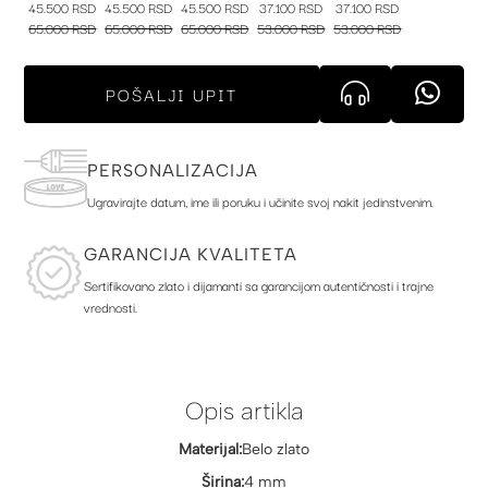
45.500 RSD
45.500 RSD
45.500 RSD
37.100 RSD
37.100 RSD
65.000 RSD
65.000 RSD
65.000 RSD
53.000 RSD
53.000 RSD
POŠALJI UPIT
PERSONALIZACIJA
Ugravirajte datum, ime ili poruku i učinite svoj nakit jedinstvenim.
GARANCIJA KVALITETA
Sertifikovano zlato i dijamanti sa garancijom autentičnosti i trajne
vrednosti.
Opis artikla
Materijal:
Belo zlato
Širina:
4 mm