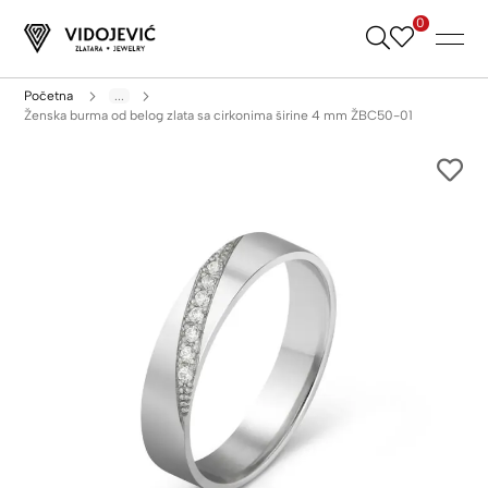
0
Skip
to
Content
Početna
...
Ženska burma od belog zlata sa cirkonima širine 4 mm ŽBC50-01
Skip
to
the
end
of
the
images
gallery