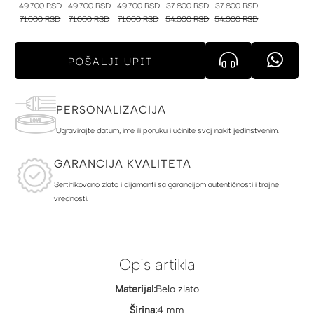
49.700 RSD
49.700 RSD
49.700 RSD
37.800 RSD
37.800 RSD
71.000 RSD
71.000 RSD
71.000 RSD
54.000 RSD
54.000 RSD
POŠALJI UPIT
PERSONALIZACIJA
Ugravirajte datum, ime ili poruku i učinite svoj nakit jedinstvenim.
GARANCIJA KVALITETA
Sertifikovano zlato i dijamanti sa garancijom autentičnosti i trajne
vrednosti.
Opis artikla
Materijal:
Belo zlato
Širina:
4 mm