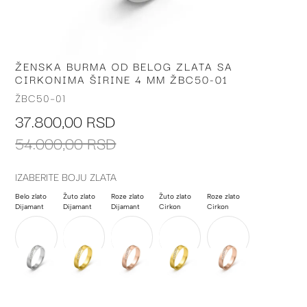
ŽENSKA BURMA OD BELOG ZLATA SA
Skip
CIRKONIMA ŠIRINE 4 MM ŽBC50-01
to
the
ŽBC50-01
beginning
37.800,00 RSD
of
the
54.000,00 RSD
images
gallery
IZABERITE BOJU ZLATA
Belo zlato
Žuto zlato
Roze zlato
Žuto zlato
Roze zlato
Dijamant
Dijamant
Dijamant
Cirkon
Cirkon