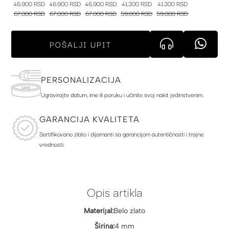
46.900 RSD
46.900 RSD
46.900 RSD
41.300 RSD
41.300 RSD
67.000 RSD
67.000 RSD
67.000 RSD
59.000 RSD
59.000 RSD
POŠALJI UPIT
PERSONALIZACIJA
Ugravirajte datum, ime ili poruku i učinite svoj nakit jedinstvenim.
GARANCIJA KVALITETA
Sertifikovano zlato i dijamanti sa garancijom autentičnosti i trajne
vrednosti.
Opis artikla
Materijal:
Belo zlato
Širina:
4 mm