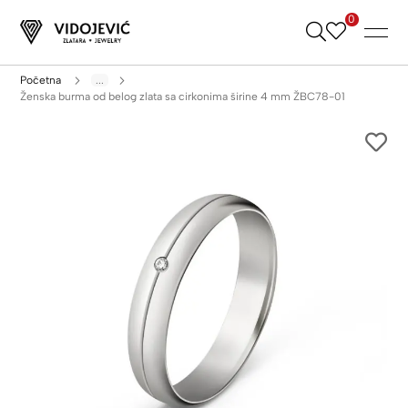
0
Skip
to
Content
Početna
...
Ženska burma od belog zlata sa cirkonima širine 4 mm ŽBC78-01
Skip
to
the
end
of
the
images
gallery