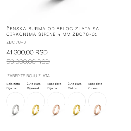
ŽENSKA BURMA OD BELOG ZLATA SA
Skip
CIRKONIMA ŠIRINE 4 MM ŽBC78-01
to
the
ŽBC78-01
beginning
41.300,00 RSD
of
the
59.000,00 RSD
images
gallery
IZABERITE BOJU ZLATA
Belo zlato
Žuto zlato
Roze zlato
Žuto zlato
Roze zlato
Dijamant
Dijamant
Dijamant
Cirkon
Cirkon