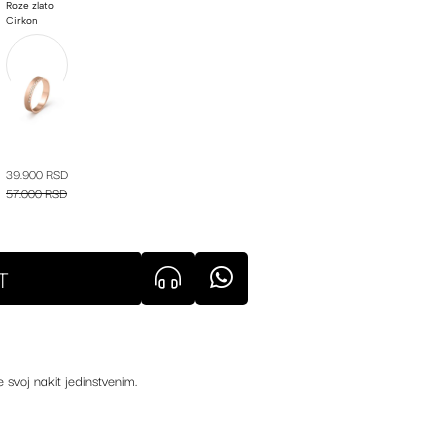
Roze zlato
Cirkon
39.900 RSD
57.000 RSD
T
e svoj nakit jedinstvenim.