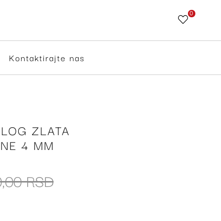
0
Skip
to
Content
Kontaktirajte nas
LOG ZLATA
INE 4 MM
0,00 RSD