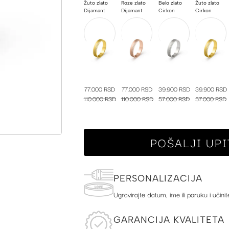
Žuto zlato
Roze zlato
Belo zlato
Žuto zlato
Dijamant
Dijamant
Cirkon
Cirkon
77.000 RSD
77.000 RSD
39.900 RSD
39.900 RSD
110.000 RSD
110.000 RSD
57.000 RSD
57.000 RSD
POŠALJI UPI
PERSONALIZACIJA
Ugravirajte datum, ime ili poruku i učinit
GARANCIJA KVALITETA