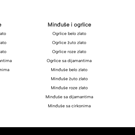
e
Minđuše i ogrlice
lato
Ogrlice belo zlato
lato
Ogrlice žuto zlato
lato
Ogrlice roze zlato
antima
Ogrlice sa dijamantima
onima
Minđuše belo zlato
Minđuše žuto zlato
Minđuše roze zlato
Minđuše sa dijamantima
Minđuše sa cirkonima