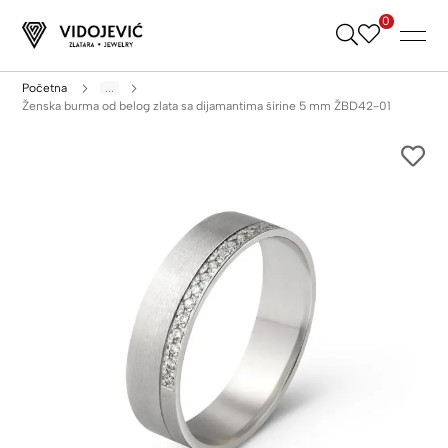
0
Skip
to
Content
Početna
...
Ženska burma od belog zlata sa dijamantima širine 5 mm ŽBD42-01
Skip
to
the
end
of
the
images
gallery