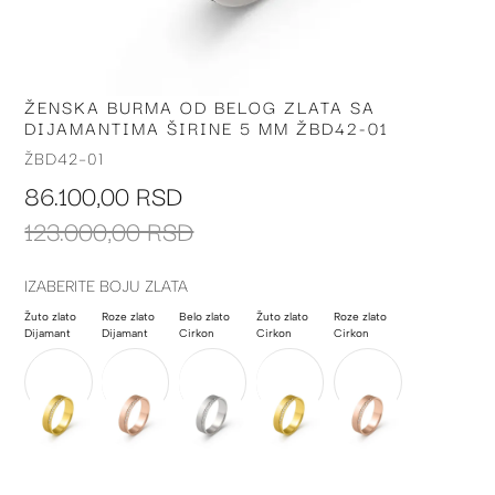
ŽENSKA BURMA OD BELOG ZLATA SA
Skip
DIJAMANTIMA ŠIRINE 5 MM ŽBD42-01
to
the
ŽBD42-01
beginning
86.100,00 RSD
of
the
123.000,00 RSD
images
gallery
IZABERITE BOJU ZLATA
Žuto zlato
Roze zlato
Belo zlato
Žuto zlato
Roze zlato
Dijamant
Dijamant
Cirkon
Cirkon
Cirkon