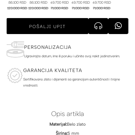
86.100 RSD
86.100 RSD
49.700 RSD
49.700 RSD
49.700 RSD
123.000 RSD
123.000 RSD
71.000 RSD
71.000 RSD
71.000 RSD
POŠALJI UPIT
PERSONALIZACIJA
Ugravirajte datum, ime ili poruku i učinite svoj nakit jedinstvenim.
GARANCIJA KVALITETA
Sertifikovano zlato i dijamanti sa garancijom autentičnosti i trajne
vrednosti.
Opis artikla
Materijal:
Belo zlato
Širina:
5 mm