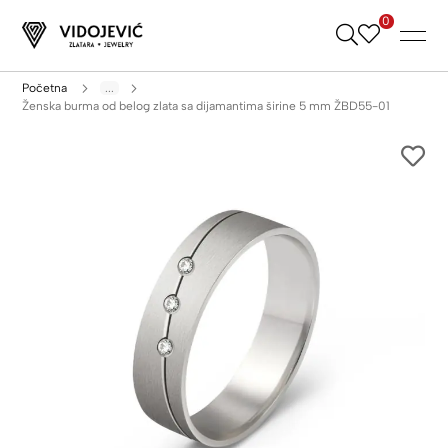
0
Skip
to
Content
Početna
...
Ženska burma od belog zlata sa dijamantima širine 5 mm ŽBD55-01
Skip
to
the
end
of
the
images
gallery