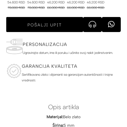
54.600 RSD
54.600 RSD
46.200 RSD
46.200 RSD
46.200 RSD
78.000 RSD
78.000 RSD
66.000 RSD
66.000 RSD
66.000 RSD
POŠALJI UPIT
PERSONALIZACIJA
Ugravirajte datum, ime ili poruku i učinite svoj nakit jedinstvenim.
GARANCIJA KVALITETA
Sertifikovano zlato i dijamanti sa garancijom autentičnosti i trajne
vrednosti.
Opis artikla
Materijal:
Belo zlato
Širina:
5 mm