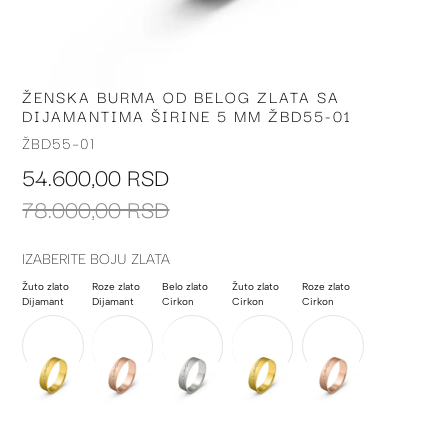
ŽENSKA BURMA OD BELOG ZLATA SA
Skip
DIJAMANTIMA ŠIRINE 5 MM ŽBD55-01
to
the
ŽBD55-01
beginning
54.600,00 RSD
of
the
78.000,00 RSD
images
gallery
IZABERITE BOJU ZLATA
Žuto zlato
Roze zlato
Belo zlato
Žuto zlato
Roze zlato
Dijamant
Dijamant
Cirkon
Cirkon
Cirkon