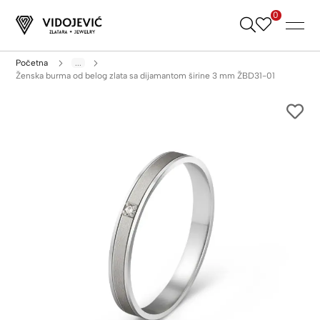
0
Skip
to
Content
Početna
...
Ženska burma od belog zlata sa dijamantom širine 3 mm ŽBD31-01
Skip
to
the
end
of
the
images
gallery