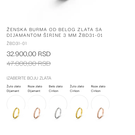
ŽENSKA BURMA OD BELOG ZLATA SA
Skip
DIJAMANTOM ŠIRINE 3 MM ŽBD31-01
to
the
ŽBD31-01
beginning
32.900,00 RSD
of
the
47.000,00 RSD
images
gallery
IZABERITE BOJU ZLATA
Žuto zlato
Roze zlato
Belo zlato
Žuto zlato
Roze zlato
Dijamant
Dijamant
Cirkon
Cirkon
Cirkon