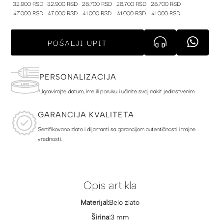
32.900 RSD
32.900 RSD
28.700 RSD
28.700 RSD
28.700 RSD
47.000 RSD
47.000 RSD
41.000 RSD
41.000 RSD
41.000 RSD
POŠALJI UPIT
PERSONALIZACIJA
Ugravirajte datum, ime ili poruku i učinite svoj nakit jedinstvenim.
GARANCIJA KVALITETA
Sertifikovano zlato i dijamanti sa garancijom autentičnosti i trajne
vrednosti.
Opis artikla
Materijal:
Belo zlato
Širina:
3 mm