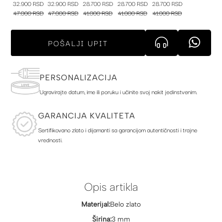
32.900 RSD
32.900 RSD
28.700 RSD
28.700 RSD
28.700 RSD
47.000 RSD
47.000 RSD
41.000 RSD
41.000 RSD
41.000 RSD
POŠALJI UPIT
PERSONALIZACIJA
Ugravirajte datum, ime ili poruku i učinite svoj nakit jedinstvenim.
GARANCIJA KVALITETA
Sertifikovano zlato i dijamanti sa garancijom autentičnosti i trajne
vrednosti.
Opis artikla
Materijal:
Belo zlato
Širina:
3 mm