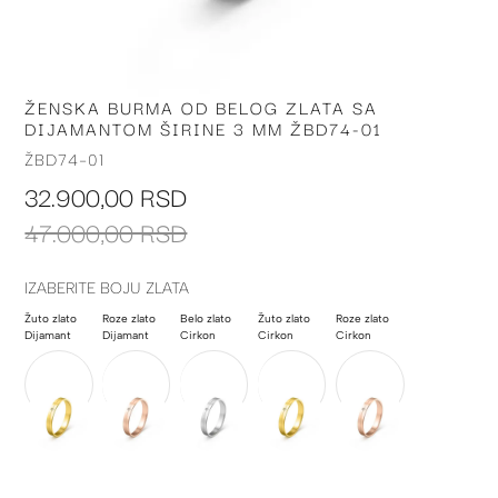
ŽENSKA BURMA OD BELOG ZLATA SA
Skip
DIJAMANTOM ŠIRINE 3 MM ŽBD74-01
to
the
ŽBD74-01
beginning
32.900,00 RSD
of
the
47.000,00 RSD
images
gallery
IZABERITE BOJU ZLATA
Žuto zlato
Roze zlato
Belo zlato
Žuto zlato
Roze zlato
Dijamant
Dijamant
Cirkon
Cirkon
Cirkon