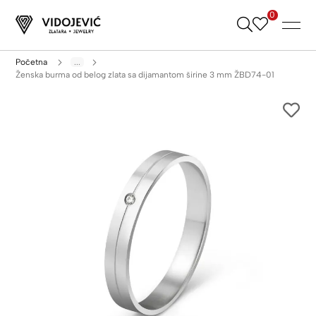
0
Skip
to
Content
Početna
...
Ženska burma od belog zlata sa dijamantom širine 3 mm ŽBD74-01
Skip
to
the
end
of
the
images
gallery