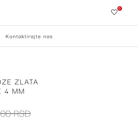
0
Skip
to
Content
Kontaktirajte nas
ZE ZLATA
E 4 MM
,00 RSD