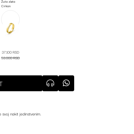
Žuto zlato
Cirkon
37.100 RSD
53.000 RSD
T
e svoj nakit jedinstvenim.