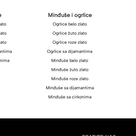
e
Minđuše i ogrlice
lato
Ogrlice belo zlato
lato
Ogrlice žuto zlato
lato
Ogrlice roze zlato
antima
Ogrlice sa dijamantima
onima
Minđuše belo zlato
Minđuše žuto zlato
Minđuše roze zlato
Minđuše sa dijamantima
Minđuše sa cirkonima