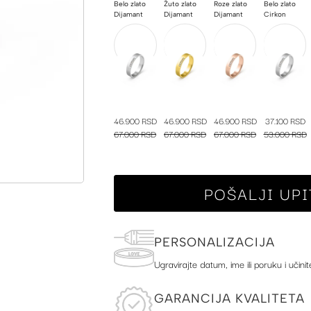
Belo zlato
Žuto zlato
Roze zlato
Belo zlato
Dijamant
Dijamant
Dijamant
Cirkon
46.900 RSD
46.900 RSD
46.900 RSD
37.100 RSD
67.000 RSD
67.000 RSD
67.000 RSD
53.000 RSD
POŠALJI UPI
PERSONALIZACIJA
Ugravirajte datum, ime ili poruku i učinit
GARANCIJA KVALITETA