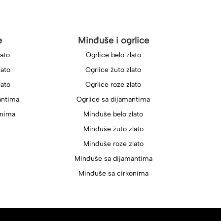
e
Minđuše i ogrlice
lato
Ogrlice belo zlato
lato
Ogrlice žuto zlato
lato
Ogrlice roze zlato
antima
Ogrlice sa dijamantima
onima
Minđuše belo zlato
Minđuše žuto zlato
Minđuše roze zlato
Minđuše sa dijamantima
Minđuše sa cirkonima