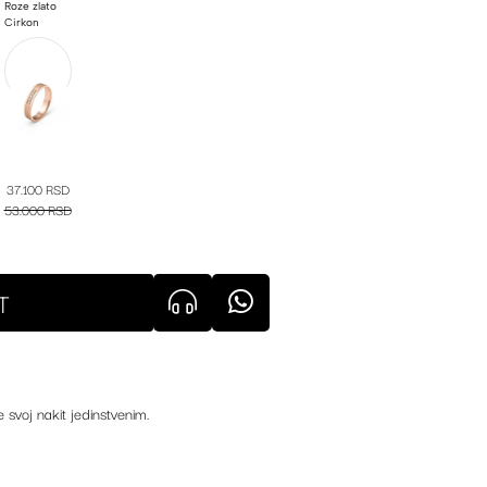
Roze zlato
Cirkon
37.100 RSD
53.000 RSD
T
e svoj nakit jedinstvenim.