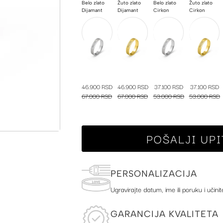
Belo zlato
Žuto zlato
Belo zlato
Žuto zlato
Dijamant
Dijamant
Cirkon
Cirkon
46.900 RSD
46.900 RSD
37.100 RSD
37.100 RSD
67.000 RSD
67.000 RSD
53.000 RSD
53.000 RSD
POŠALJI UPI
PERSONALIZACIJA
Ugravirajte datum, ime ili poruku i učinit
GARANCIJA KVALITETA