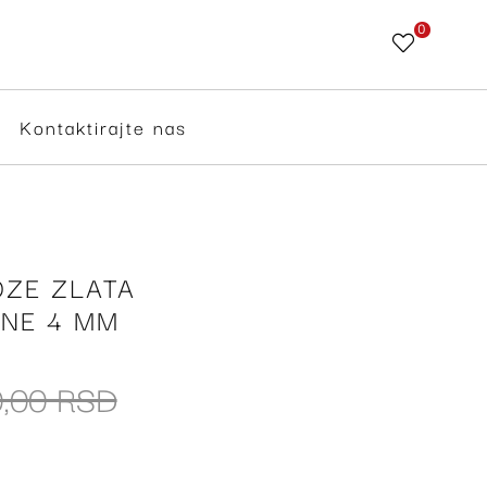
0
Skip
to
Content
Kontaktirajte nas
ZE ZLATA
INE 4 MM
0,00 RSD