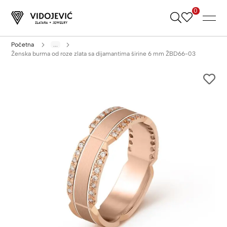
0
Skip
to
Content
Početna
...
Ženska burma od roze zlata sa dijamantima širine 6 mm ŽBD66-03
Skip
to
the
end
of
the
images
gallery