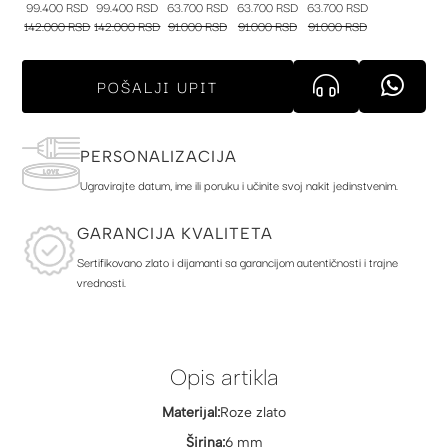
99.400 RSD
99.400 RSD
63.700 RSD
63.700 RSD
63.700 RSD
142.000 RSD
142.000 RSD
91.000 RSD
91.000 RSD
91.000 RSD
POŠALJI UPIT
PERSONALIZACIJA
Ugravirajte datum, ime ili poruku i učinite svoj nakit jedinstvenim.
GARANCIJA KVALITETA
Sertifikovano zlato i dijamanti sa garancijom autentičnosti i trajne
vrednosti.
Opis artikla
Materijal:
Roze zlato
Širina:
6 mm