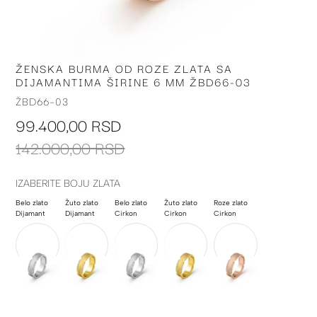
ŽENSKA BURMA OD ROZE ZLATA SA
Skip
DIJAMANTIMA ŠIRINE 6 MM ŽBD66-03
to
the
ŽBD66-03
beginning
99.400,00 RSD
of
the
142.000,00 RSD
images
gallery
IZABERITE BOJU ZLATA
Belo zlato
Žuto zlato
Belo zlato
Žuto zlato
Roze zlato
Dijamant
Dijamant
Cirkon
Cirkon
Cirkon