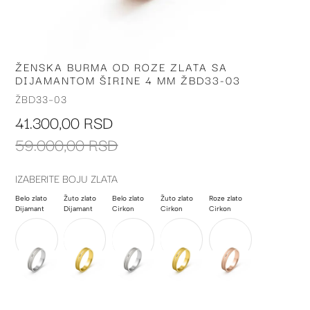
ŽENSKA BURMA OD ROZE ZLATA SA
Skip
DIJAMANTOM ŠIRINE 4 MM ŽBD33-03
to
the
ŽBD33-03
beginning
41.300,00 RSD
of
the
59.000,00 RSD
images
gallery
IZABERITE BOJU ZLATA
Belo zlato
Žuto zlato
Belo zlato
Žuto zlato
Roze zlato
Dijamant
Dijamant
Cirkon
Cirkon
Cirkon