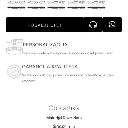
41.300 RSD
41.300 RSD
36.400 RSD
36.400 RSD
36.400 RSD
59.000 RSD
59.000 RSD
52.000 RSD
52.000 RSD
52.000 RSD
POŠALJI UPIT
PERSONALIZACIJA
Ugravirajte datum, ime ili poruku i učinite svoj nakit jedinstvenim.
GARANCIJA KVALITETA
Sertifikovano zlato i dijamanti sa garancijom autentičnosti i trajne
vrednosti.
Opis artikla
Materijal:
Roze zlato
Širina:
4 mm