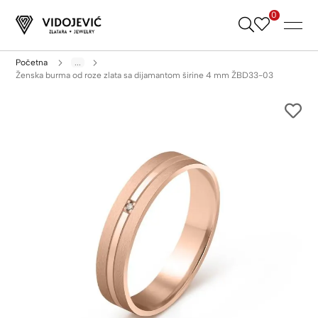
0
Skip
to
Content
Početna
...
Ženska burma od roze zlata sa dijamantom širine 4 mm ŽBD33-03
Skip
to
the
end
of
the
images
gallery