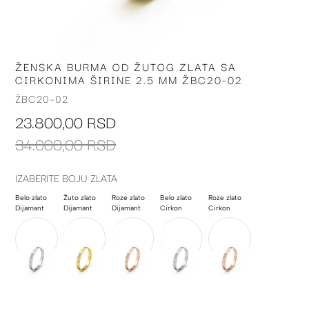
ŽENSKA BURMA OD ŽUTOG ZLATA SA
Skip
CIRKONIMA ŠIRINE 2.5 MM ŽBC20-02
to
the
ŽBC20-02
beginning
23.800,00 RSD
of
the
34.000,00 RSD
images
gallery
IZABERITE BOJU ZLATA
Belo zlato
Žuto zlato
Roze zlato
Belo zlato
Roze zlato
Dijamant
Dijamant
Dijamant
Cirkon
Cirkon