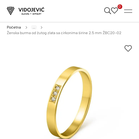
0
Skip
to
Content
Početna
...
Ženska burma od žutog zlata sa cirkonima širine 2.5 mm ŽBC20-02
Skip
to
the
end
of
the
images
gallery