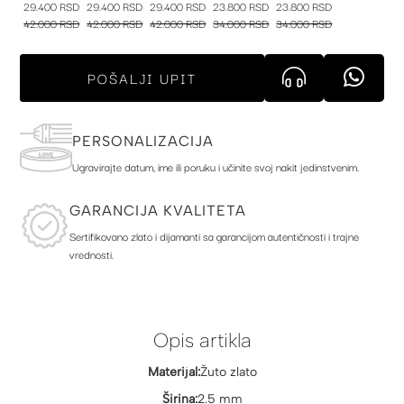
29.400 RSD
29.400 RSD
29.400 RSD
23.800 RSD
23.800 RSD
42.000 RSD
42.000 RSD
42.000 RSD
34.000 RSD
34.000 RSD
POŠALJI UPIT
PERSONALIZACIJA
Ugravirajte datum, ime ili poruku i učinite svoj nakit jedinstvenim.
GARANCIJA KVALITETA
Sertifikovano zlato i dijamanti sa garancijom autentičnosti i trajne
vrednosti.
Opis artikla
Materijal:
Žuto zlato
Širina:
2.5 mm