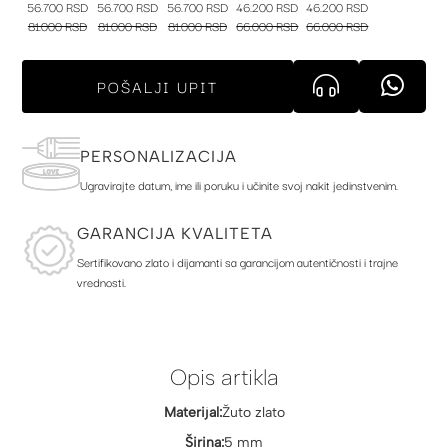
56.700 RSD
56.700 RSD
56.700 RSD
46.200 RSD
46.200 RSD
81.000 RSD
81.000 RSD
81.000 RSD
66.000 RSD
66.000 RSD
POŠALJI UPIT
PERSONALIZACIJA
Ugravirajte datum, ime ili poruku i učinite svoj nakit jedinstvenim.
GARANCIJA KVALITETA
Sertifikovano zlato i dijamanti sa garancijom autentičnosti i trajne
vrednosti.
Opis artikla
Materijal:
Žuto zlato
Širina:
5 mm