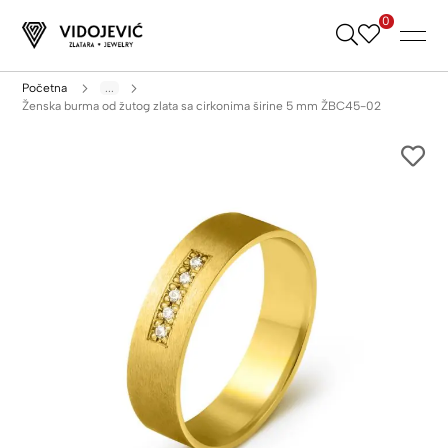
0
Skip
to
Content
Početna
...
Ženska burma od žutog zlata sa cirkonima širine 5 mm ŽBC45-02
Skip
to
the
end
of
the
images
gallery