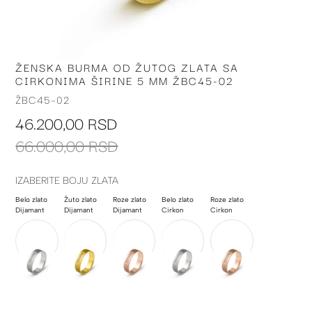
ŽENSKA BURMA OD ŽUTOG ZLATA SA
Skip
CIRKONIMA ŠIRINE 5 MM ŽBC45-02
to
the
ŽBC45-02
beginning
46.200,00 RSD
of
the
66.000,00 RSD
images
gallery
IZABERITE BOJU ZLATA
Belo zlato
Žuto zlato
Roze zlato
Belo zlato
Roze zlato
Dijamant
Dijamant
Dijamant
Cirkon
Cirkon