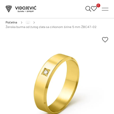
0
Skip
to
Content
Početna
...
Ženska burma od žutog zlata sa cirkonom širine 5 mm ŽBC47-02
Skip
to
the
end
of
the
images
gallery