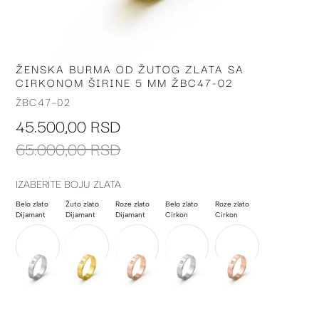
ŽENSKA BURMA OD ŽUTOG ZLATA SA
Skip
CIRKONOM ŠIRINE 5 MM ŽBC47-02
to
the
ŽBC47-02
beginning
45.500,00 RSD
of
the
65.000,00 RSD
images
gallery
IZABERITE BOJU ZLATA
Belo zlato
Žuto zlato
Roze zlato
Belo zlato
Roze zlato
Dijamant
Dijamant
Dijamant
Cirkon
Cirkon