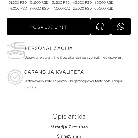
51.800 RSD
51.800 RSD
51.800 RSD
45.500 RSD
45.500 RSD
74.000 RSD
74.000 RSD
74.000 RSD
65.000 RSD
65.000 RSD
POŠALJI UPIT
PERSONALIZACIJA
Ugravirajte datum, ime ili poruku i učinite svoj nakit jedinstvenim.
GARANCIJA KVALITETA
Sertifikovano zlato i dijamanti sa garancijom autentičnosti i trajne
vrednosti.
Opis artikla
Materijal:
Žuto zlato
Širina:
5 mm