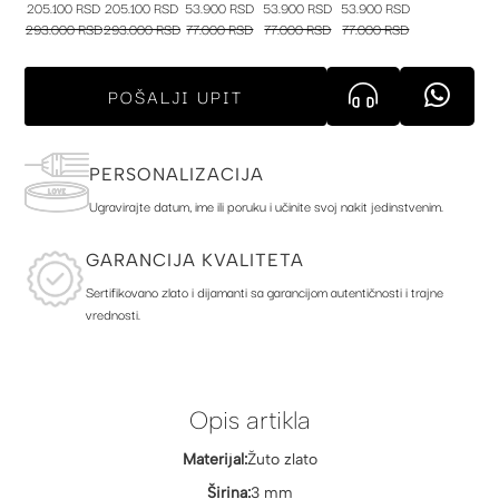
205.100 RSD
205.100 RSD
53.900 RSD
53.900 RSD
53.900 RSD
293.000 RSD
293.000 RSD
77.000 RSD
77.000 RSD
77.000 RSD
POŠALJI UPIT
PERSONALIZACIJA
Ugravirajte datum, ime ili poruku i učinite svoj nakit jedinstvenim.
GARANCIJA KVALITETA
Sertifikovano zlato i dijamanti sa garancijom autentičnosti i trajne
vrednosti.
Opis artikla
Materijal:
Žuto zlato
Širina:
3 mm