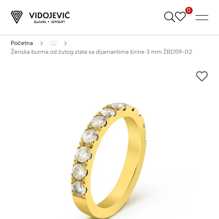
0
Skip
to
Content
Početna
...
Ženska burma od žutog zlata sa dijamantima širine 3 mm ŽBD59-02
Skip
to
the
end
of
the
images
gallery