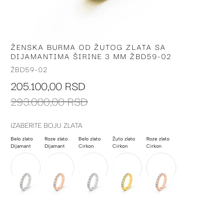
ŽENSKA BURMA OD ŽUTOG ZLATA SA
Skip
DIJAMANTIMA ŠIRINE 3 MM ŽBD59-02
to
the
ŽBD59-02
beginning
205.100,00 RSD
of
the
293.000,00 RSD
images
gallery
IZABERITE BOJU ZLATA
Belo zlato
Roze zlato
Belo zlato
Žuto zlato
Roze zlato
Dijamant
Dijamant
Cirkon
Cirkon
Cirkon