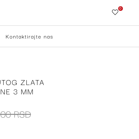
0
Skip
to
Content
Kontaktirajte nas
UTOG ZLATA
INE 3 MM
,00 RSD