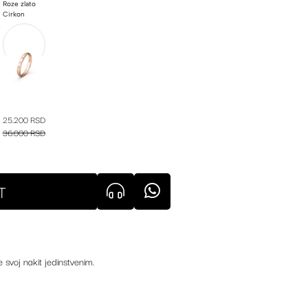
Roze zlato
Cirkon
25.200 RSD
36.000 RSD
T
e svoj nakit jedinstvenim.