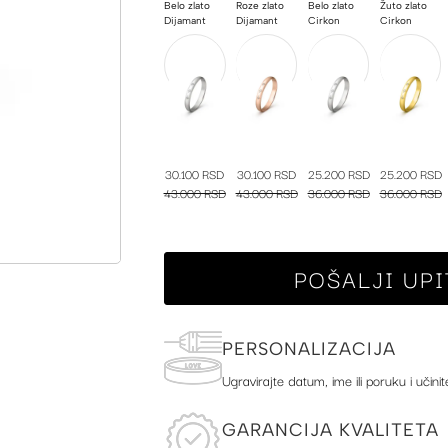
Belo zlato
Roze zlato
Belo zlato
Žuto zlato
Dijamant
Dijamant
Cirkon
Cirkon
30.100 RSD
30.100 RSD
25.200 RSD
25.200 RSD
43.000 RSD
43.000 RSD
36.000 RSD
36.000 RSD
POŠALJI UPI
PERSONALIZACIJA
Ugravirajte datum, ime ili poruku i učinit
GARANCIJA KVALITETA