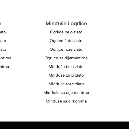
e
Minđuše i ogrlice
lato
Ogrlice belo zlato
lato
Ogrlice žuto zlato
lato
Ogrlice roze zlato
antima
Ogrlice sa dijamantima
onima
Minđuše belo zlato
Minđuše žuto zlato
Minđuše roze zlato
Minđuše sa dijamantima
Minđuše sa cirkonima