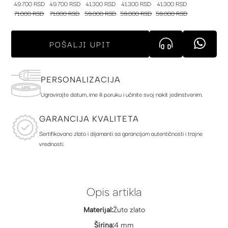
49.700 RSD
49.700 RSD
41.300 RSD
41.300 RSD
41.300 RSD
71.000 RSD
71.000 RSD
59.000 RSD
59.000 RSD
59.000 RSD
POŠALJI UPIT
PERSONALIZACIJA
Ugravirajte datum, ime ili poruku i učinite svoj nakit jedinstvenim.
GARANCIJA KVALITETA
Sertifikovano zlato i dijamanti sa garancijom autentičnosti i trajne
vrednosti.
Opis artikla
Materijal:
Žuto zlato
Širina:
4 mm