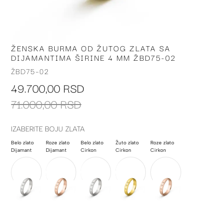
ŽENSKA BURMA OD ŽUTOG ZLATA SA
Skip
DIJAMANTIMA ŠIRINE 4 MM ŽBD75-02
to
the
ŽBD75-02
beginning
49.700,00 RSD
of
the
71.000,00 RSD
images
gallery
IZABERITE BOJU ZLATA
Belo zlato
Roze zlato
Belo zlato
Žuto zlato
Roze zlato
Dijamant
Dijamant
Cirkon
Cirkon
Cirkon