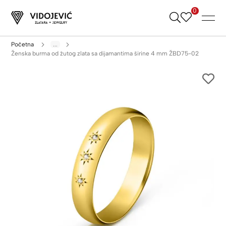
0
Skip
to
Content
Početna
...
Ženska burma od žutog zlata sa dijamantima širine 4 mm ŽBD75-02
Skip
to
the
end
of
the
images
gallery