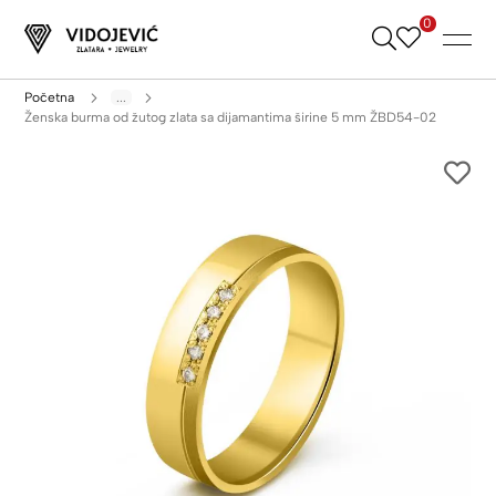
0
Skip
to
Content
Početna
...
Ženska burma od žutog zlata sa dijamantima širine 5 mm ŽBD54-02
Skip
to
the
end
of
the
images
gallery