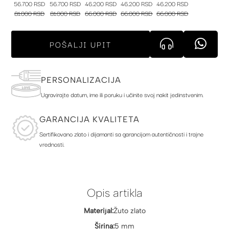
56.700 RSD
56.700 RSD
46.200 RSD
46.200 RSD
46.200 RSD
81.000 RSD
81.000 RSD
66.000 RSD
66.000 RSD
66.000 RSD
POŠALJI UPIT
PERSONALIZACIJA
Ugravirajte datum, ime ili poruku i učinite svoj nakit jedinstvenim.
GARANCIJA KVALITETA
Sertifikovano zlato i dijamanti sa garancijom autentičnosti i trajne
vrednosti.
Opis artikla
Materijal:
Žuto zlato
Širina:
5 mm