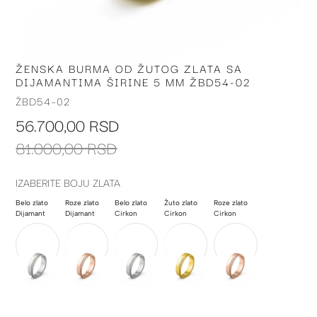
ŽENSKA BURMA OD ŽUTOG ZLATA SA
Skip
DIJAMANTIMA ŠIRINE 5 MM ŽBD54-02
to
the
ŽBD54-02
beginning
56.700,00 RSD
of
the
81.000,00 RSD
images
gallery
IZABERITE BOJU ZLATA
Belo zlato
Roze zlato
Belo zlato
Žuto zlato
Roze zlato
Dijamant
Dijamant
Cirkon
Cirkon
Cirkon