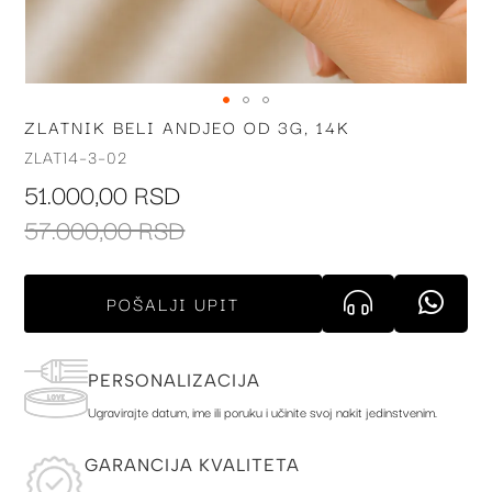
ZLATNIK BELI ANDJEO OD 3G, 14K
Skip
to
ZLAT14-3-02
the
51.000,00 RSD
beginning
of
57.000,00 RSD
the
images
gallery
POŠALJI UPIT
PERSONALIZACIJA
Ugravirajte datum, ime ili poruku i učinite svoj nakit jedinstvenim.
GARANCIJA KVALITETA