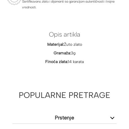
Sertifikovano zlato i dijamanti sa garancijom autentičnosti i trajne
vrednosti.
Opis artikla
Materijal:
Žuto zlato
Gramaža:
3g
Finoća zlata:
14 karata
POPULARNE PRETRAGE
Prstenje