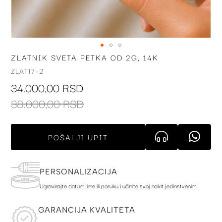
ZLATNIK SVETA PETKA OD 2G, 14K
Skip
to
ZLAT17-2
the
34.000,00 RSD
beginning
of
38.000,00 RSD
the
images
gallery
POŠALJI UPIT
PERSONALIZACIJA
Ugravirajte datum, ime ili poruku i učinite svoj nakit jedinstvenim.
GARANCIJA KVALITETA