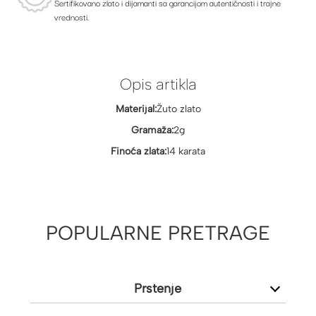
Sertifikovano zlato i dijamanti sa garancijom autentičnosti i trajne
vrednosti.
Opis artikla
Materijal:
Žuto zlato
Gramaža:
2g
Finoća zlata:
14 karata
POPULARNE PRETRAGE
Prstenje