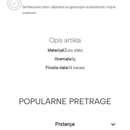
Sertifikovano zlato i dijamanti sa garancijom autentičnosti i trajne
vrednosti.
Opis artikla
Materijal:
Žuto zlato
Gramaža:
1g
Finoća zlata:
14 karata
POPULARNE PRETRAGE
Prstenje