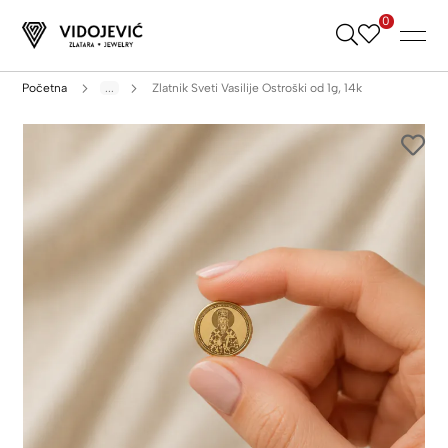
0
Skip
to
Content
Početna
...
Zlatnik Sveti Vasilije Ostroški od 1g, 14k
Skip
to
the
end
of
the
images
gallery