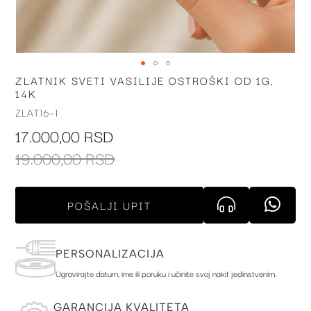
ZLATNIK SVETI VASILIJE OSTROŠKI OD 1G,
Skip
14K
to
the
ZLAT16-1
beginning
17.000,00 RSD
of
the
19.000,00 RSD
images
gallery
POŠALJI UPIT
PERSONALIZACIJA
Ugravirajte datum, ime ili poruku i učinite svoj nakit jedinstvenim.
GARANCIJA KVALITETA