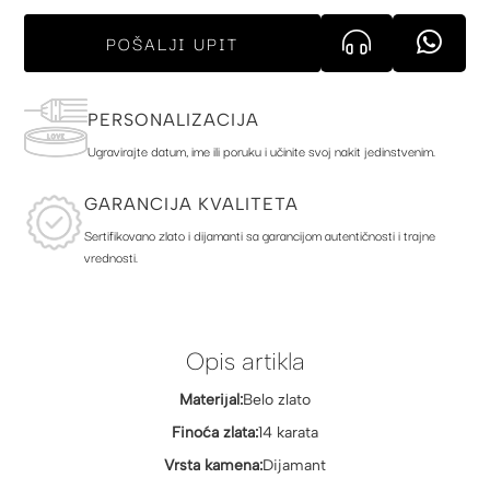
POŠALJI UPIT
PERSONALIZACIJA
Ugravirajte datum, ime ili poruku i učinite svoj nakit jedinstvenim.
GARANCIJA KVALITETA
Sertifikovano zlato i dijamanti sa garancijom autentičnosti i trajne
vrednosti.
Opis artikla
Materijal:
Belo zlato
Finoća zlata:
14 karata
Vrsta kamena:
Dijamant