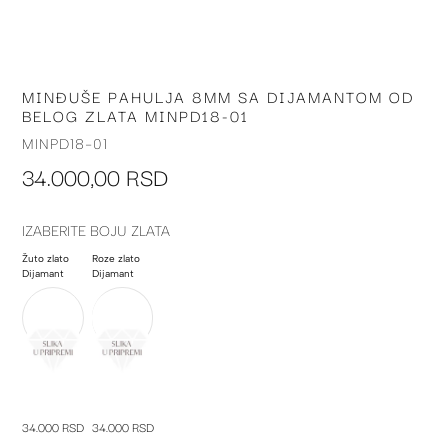
MINĐUŠE PAHULJA 8MM SA DIJAMANTOM OD
Skip
BELOG ZLATA MINPD18-01
to
the
MINPD18-01
beginning
34.000,00 RSD
of
the
images
IZABERITE BOJU ZLATA
gallery
Žuto zlato
Roze zlato
Dijamant
Dijamant
34.000 RSD
34.000 RSD