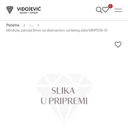
0
Skip
to
Content
Početna
...
Minđuše pahulja 8mm sa dijamantom od belog zlata MINPD18-01
Skip
to
the
end
of
the
images
gallery