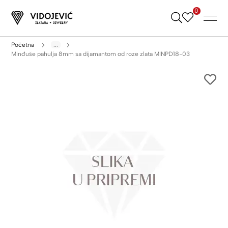
0
Skip
to
Content
Početna
...
Minđuše pahulja 8mm sa dijamantom od roze zlata MINPD18-03
Skip
to
the
end
of
the
images
gallery