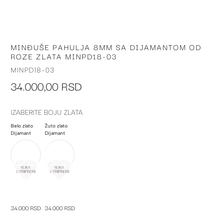
MINĐUŠE PAHULJA 8MM SA DIJAMANTOM OD
Skip
ROZE ZLATA MINPD18-03
to
the
MINPD18-03
beginning
34.000,00 RSD
of
the
images
IZABERITE BOJU ZLATA
gallery
Belo zlato
Žuto zlato
Dijamant
Dijamant
34.000 RSD
34.000 RSD