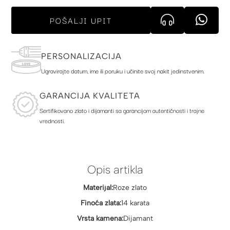
POŠALJI UPIT
PERSONALIZACIJA
Ugravirajte datum, ime ili poruku i učinite svoj nakit jedinstvenim.
GARANCIJA KVALITETA
Sertifikovano zlato i dijamanti sa garancijom autentičnosti i trajne
vrednosti.
Opis artikla
Materijal:
Roze zlato
Finoća zlata:
14 karata
Vrsta kamena:
Dijamant