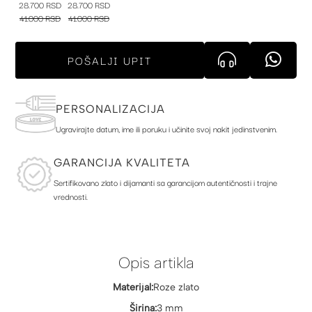
28.700 RSD
28.700 RSD
41.000 RSD
41.000 RSD
POŠALJI UPIT
PERSONALIZACIJA
Ugravirajte datum, ime ili poruku i učinite svoj nakit jedinstvenim.
GARANCIJA KVALITETA
Sertifikovano zlato i dijamanti sa garancijom autentičnosti i trajne
vrednosti.
Opis artikla
Materijal:
Roze zlato
Širina:
3 mm