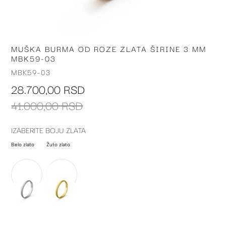
MUŠKA BURMA OD ROZE ZLATA ŠIRINE 3 MM
Skip
MBK59-03
to
the
MBK59-03
beginning
28.700,00 RSD
of
the
41.000,00 RSD
images
gallery
IZABERITE BOJU ZLATA
Belo zlato
Žuto zlato