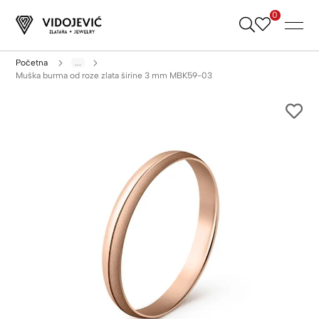
0
Skip
to
Content
Početna
...
Muška burma od roze zlata širine 3 mm MBK59-03
Skip
to
the
end
of
the
images
gallery