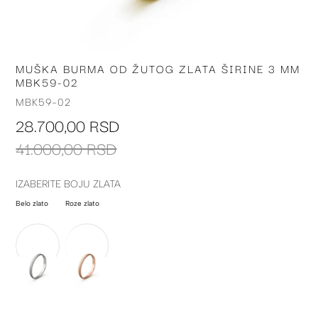
MUŠKA BURMA OD ŽUTOG ZLATA ŠIRINE 3 MM
Skip
MBK59-02
to
the
MBK59-02
beginning
28.700,00 RSD
of
the
41.000,00 RSD
images
gallery
IZABERITE BOJU ZLATA
Belo zlato
Roze zlato