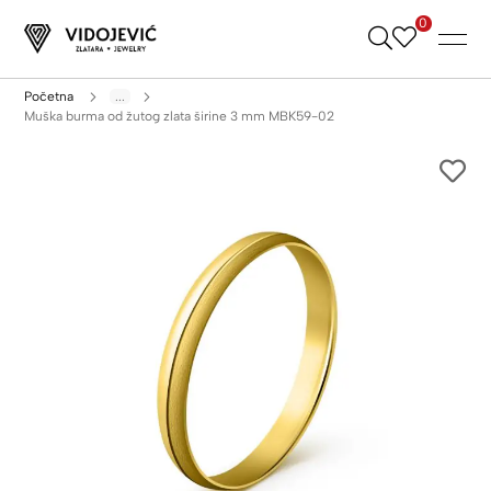
0
Skip
to
Content
Početna
...
Muška burma od žutog zlata širine 3 mm MBK59-02
Skip
to
the
end
of
the
images
gallery