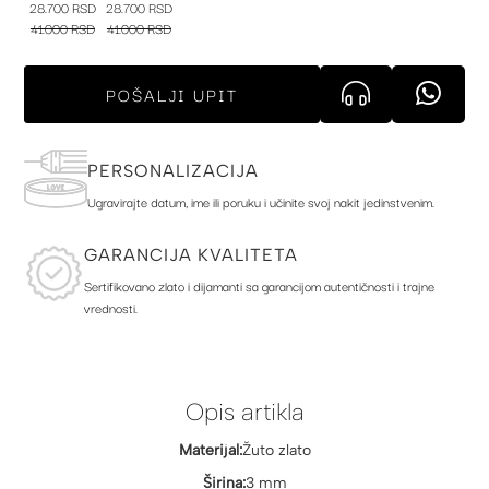
28.700 RSD
28.700 RSD
41.000 RSD
41.000 RSD
POŠALJI UPIT
PERSONALIZACIJA
Ugravirajte datum, ime ili poruku i učinite svoj nakit jedinstvenim.
GARANCIJA KVALITETA
Sertifikovano zlato i dijamanti sa garancijom autentičnosti i trajne
vrednosti.
Opis artikla
Materijal:
Žuto zlato
Širina:
3 mm