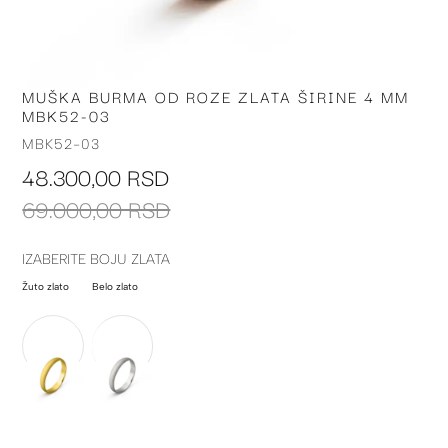
MUŠKA BURMA OD ROZE ZLATA ŠIRINE 4 MM
Skip
MBK52-03
to
the
MBK52-03
beginning
48.300,00 RSD
of
the
69.000,00 RSD
images
gallery
IZABERITE BOJU ZLATA
Žuto zlato
Belo zlato