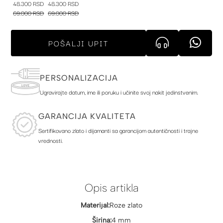
48.300 RSD
48.300 RSD
69.000 RSD
69.000 RSD
POŠALJI UPIT
PERSONALIZACIJA
Ugravirajte datum, ime ili poruku i učinite svoj nakit jedinstvenim.
GARANCIJA KVALITETA
Sertifikovano zlato i dijamanti sa garancijom autentičnosti i trajne
vrednosti.
Opis artikla
Materijal:
Roze zlato
Širina:
4 mm