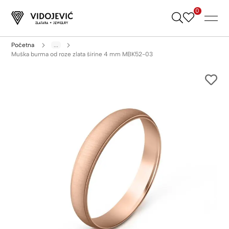
0
Skip
to
Content
Početna
...
Muška burma od roze zlata širine 4 mm MBK52-03
Skip
to
the
end
of
the
images
gallery