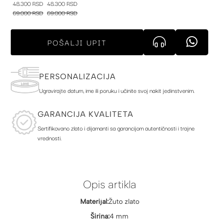
48.300 RSD
48.300 RSD
69.000 RSD
69.000 RSD
POŠALJI UPIT
PERSONALIZACIJA
Ugravirajte datum, ime ili poruku i učinite svoj nakit jedinstvenim.
GARANCIJA KVALITETA
Sertifikovano zlato i dijamanti sa garancijom autentičnosti i trajne
vrednosti.
Opis artikla
Materijal:
Žuto zlato
Širina:
4 mm