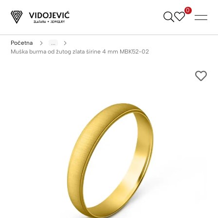
0
Skip
to
Content
Početna
...
Muška burma od žutog zlata širine 4 mm MBK52-02
Skip
to
the
end
of
the
images
gallery