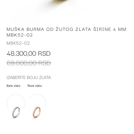
MUŠKA BURMA OD ŽUTOG ZLATA ŠIRINE 4 MM
Skip
MBK52-02
to
the
MBK52-02
beginning
48.300,00 RSD
of
the
69.000,00 RSD
images
gallery
IZABERITE BOJU ZLATA
Belo zlato
Roze zlato