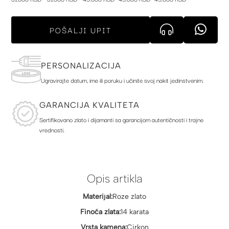
POŠALJI UPIT
PERSONALIZACIJA
Ugravirajte datum, ime ili poruku i učinite svoj nakit jedinstvenim.
GARANCIJA KVALITETA
Sertifikovano zlato i dijamanti sa garancijom autentičnosti i trajne
vrednosti.
Opis artikla
Materijal:
Roze zlato
Finoća zlata:
14 karata
Vrsta kamena:
Cirkon