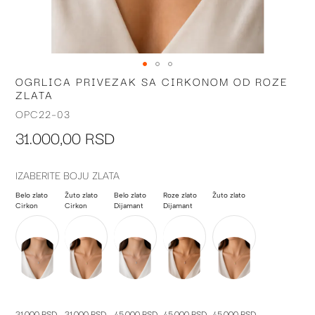
OGRLICA PRIVEZAK SA CIRKONOM OD ROZE
Skip
ZLATA
to
the
OPC22-03
beginning
31.000,00 RSD
of
the
images
IZABERITE BOJU ZLATA
gallery
Belo zlato
Žuto zlato
Belo zlato
Roze zlato
Žuto zlato
Cirkon
Cirkon
Dijamant
Dijamant
31.000 RSD
31.000 RSD
45.000 RSD
45.000 RSD
45.000 RSD