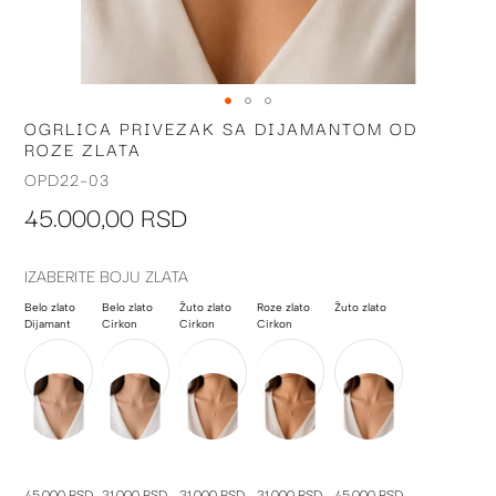
OGRLICA PRIVEZAK SA DIJAMANTOM OD
Skip
ROZE ZLATA
to
the
OPD22-03
beginning
45.000,00 RSD
of
the
images
IZABERITE BOJU ZLATA
gallery
Belo zlato
Belo zlato
Žuto zlato
Roze zlato
Žuto zlato
Dijamant
Cirkon
Cirkon
Cirkon
45.000 RSD
31.000 RSD
31.000 RSD
31.000 RSD
45.000 RSD