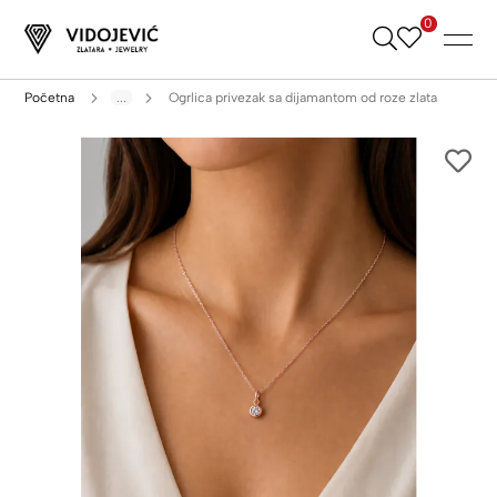
0
Skip
to
Content
Početna
...
Ogrlica privezak sa dijamantom od roze zlata
Skip
to
the
end
of
the
images
gallery