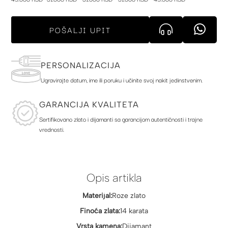
POŠALJI UPIT
PERSONALIZACIJA
Ugravirajte datum, ime ili poruku i učinite svoj nakit jedinstvenim.
GARANCIJA KVALITETA
Sertifikovano zlato i dijamanti sa garancijom autentičnosti i trajne
vrednosti.
Opis artikla
Materijal:
Roze zlato
Finoća zlata:
14 karata
Vrsta kamena:
Dijamant