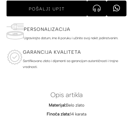
POŠALJI UPIT
PERSONALIZACIJA
Ugravirajte datum, ime ili poruku i učinite svoj nakit jedinstvenim.
GARANCIJA KVALITETA
Sertifikovano zlato i dijamanti sa garancijom autentičnosti i trajne
vrednosti.
Opis artikla
Materijal:
Belo zlato
Finoća zlata:
14 karata