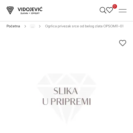
0
Skip
to
Content
Početna
...
Ogrlica privezak srce od belog zlata OPSOM11-01
Skip
to
the
end
of
the
images
gallery