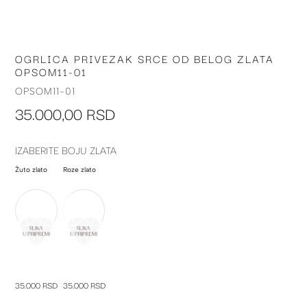
OGRLICA PRIVEZAK SRCE OD BELOG ZLATA
Skip
OPSOM11-01
to
the
OPSOM11-01
beginning
35.000,00 RSD
of
the
images
IZABERITE BOJU ZLATA
gallery
Žuto zlato
Roze zlato
35.000 RSD
35.000 RSD