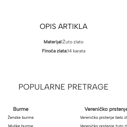
OPIS ARTIKLA
Materijal:
Žuto zlato
Finoća zlata:
14 karata
POPULARNE PRETRAGE
Burme
Vereničko prstenj
Ženske burme
Vereničko prstenje belo z
Muške burme
Vereničko prstenje žuto z