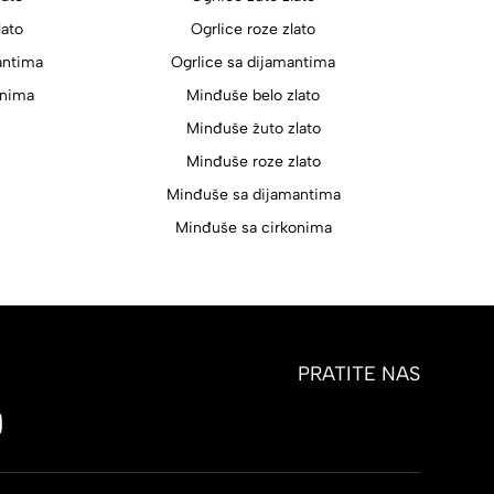
lato
Ogrlice roze zlato
antima
Ogrlice sa dijamantima
onima
Minđuše belo zlato
Minđuše žuto zlato
Minđuše roze zlato
Minđuše sa dijamantima
Minđuše sa cirkonima
PRATITE NAS