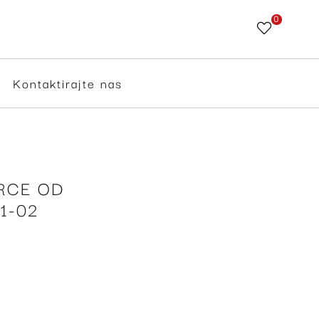
0
Skip
to
Content
Kontaktirajte nas
RCE OD
1-02