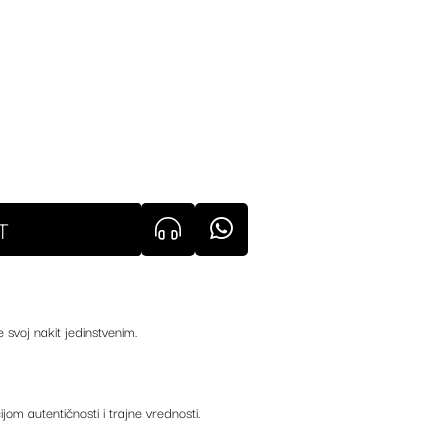
T
e svoj nakit jedinstvenim.
ijom autentičnosti i trajne vrednosti.