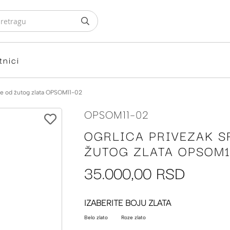
tnici
rce od žutog zlata OPSOM11-02
OPSOM11-02
OGRLICA PRIVEZAK S
ŽUTOG ZLATA OPSOM1
35.000,00 RSD
IZABERITE BOJU ZLATA
Belo zlato
Roze zlato