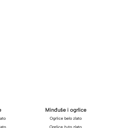
e
Minđuše i ogrlice
lato
Ogrlice belo zlato
lato
Ogrlice žuto zlato