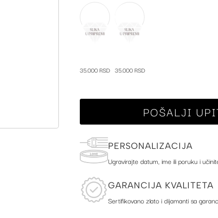
35.000 RSD
35.000 RSD
POŠALJI UPI
PERSONALIZACIJA
Ugravirajte datum, ime ili poruku i učinit
GARANCIJA KVALITETA
Sertifikovano zlato i dijamanti sa garanc