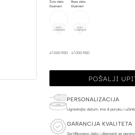
Žuto zlato
Roze zlato
Dijamant
Dijamant
47.000 RSD
47.000 RSD
POŠALJI UPI
PERSONALIZACIJA
Ugravirajte datum, ime ili poruku i učinit
GARANCIJA KVALITETA
Sertifikovano zlato i dijamanti sa garanc