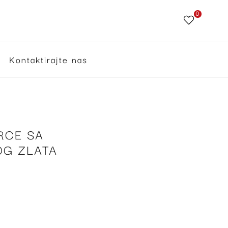
0
Skip
to
Content
Kontaktirajte nas
RCE SA
OG ZLATA