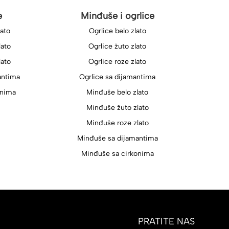
e
Minđuše i ogrlice
lato
Ogrlice belo zlato
lato
Ogrlice žuto zlato
lato
Ogrlice roze zlato
antima
Ogrlice sa dijamantima
onima
Minđuše belo zlato
Minđuše žuto zlato
Minđuše roze zlato
Minđuše sa dijamantima
Minđuše sa cirkonima
PRATITE NAS