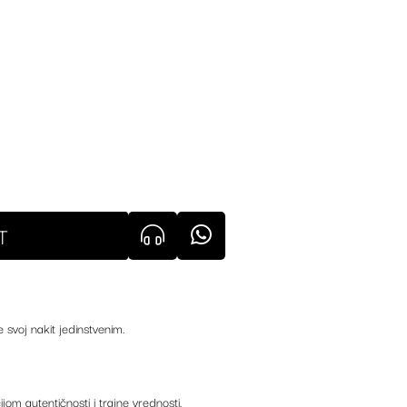
T
e svoj nakit jedinstvenim.
ijom autentičnosti i trajne vrednosti.