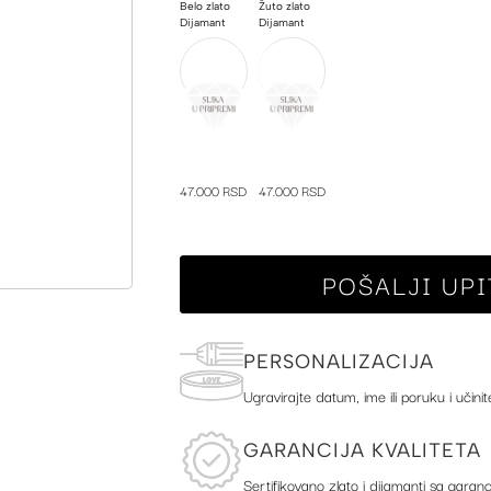
Belo zlato
Žuto zlato
Dijamant
Dijamant
47.000 RSD
47.000 RSD
POŠALJI UPI
PERSONALIZACIJA
Ugravirajte datum, ime ili poruku i učinit
GARANCIJA KVALITETA
Sertifikovano zlato i dijamanti sa garanc