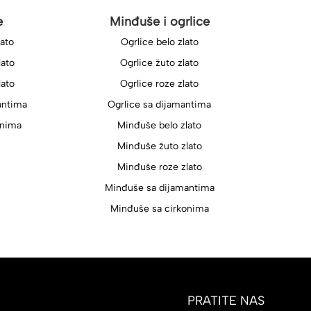
e
Minđuše i ogrlice
lato
Ogrlice belo zlato
lato
Ogrlice žuto zlato
lato
Ogrlice roze zlato
antima
Ogrlice sa dijamantima
onima
Minđuše belo zlato
Minđuše žuto zlato
Minđuše roze zlato
Minđuše sa dijamantima
Minđuše sa cirkonima
PRATITE NAS