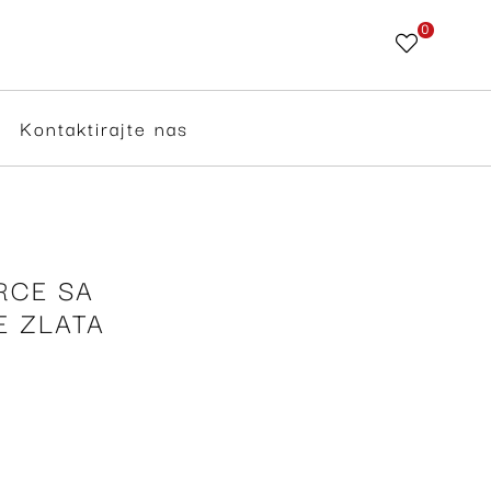
0
Skip
to
Content
Kontaktirajte nas
RCE SA
E ZLATA