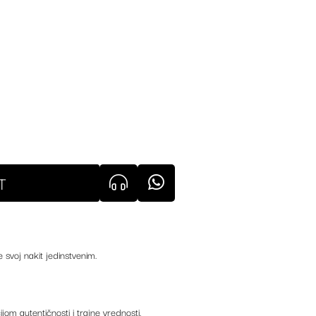
T
e svoj nakit jedinstvenim.
ijom autentičnosti i trajne vrednosti.