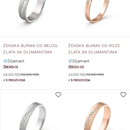
ŽELJA
ŽENSKA BURMA OD BELOG
ŽENSKA BURMA OD ROZE
ZLATA SA DIJAMANTIMA
ZLATA SA DIJAMANTIMA
ŠIRINE 4.5 MM ŽBD69-01
ŠIRINE 3 MM ŽBD32-03
Dijamant
Dijamant
ŽBD69-01
ŽBD32-03
48.300 RSD
69.000 RSD
49.000 RSD
70.000 RSD
+ 5 PROIZVODA
+ 5 PROIZVODA
DODAJ
NA
LISTU
ŽELJA