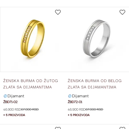
DODAJ
NA
LISTU
ŽELJA
ŽENSKA BURMA OD ŽUTOG
ŽENSKA BURMA OD BELOG
ZLATA SA DIJAMANTIMA
ZLATA SA DIJAMANTIMA
ŠIRINE 4 MM ŽBD71-02
ŠIRINE 4 MM ŽBD72-01
Dijamant
Dijamant
ŽBD71-02
ŽBD72-01
46.900 RSD
67.000 RSD
46.900 RSD
67.000 RSD
+ 5 PROIZVODA
+ 5 PROIZVODA
DODAJ