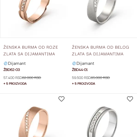
ŽELJA
ŽENSKA BURMA OD ROZE
ŽENSKA BURMA OD BELOG
ZLATA SA DIJAMANTIMA
ZLATA SA DIJAMANTIMA
ŠIRINE 5 MM ŽBD62-03
ŠIRINE 5 MM ŽBD44-01
Dijamant
Dijamant
ŽBD62-03
ŽBD44-01
57.400 RSD
82.000 RSD
59.500 RSD
85.000 RSD
+ 5 PROIZVODA
+ 5 PROIZVODA
DODAJ
NA
LISTU
ŽELJA