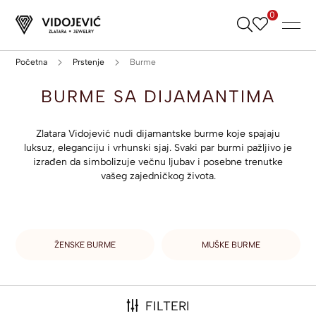
0
Skip
to
Content
Početna
Prstenje
Burme
BURME SA DIJAMANTIMA
Zlatara Vidojević nudi dijamantske burme koje spajaju
luksuz, eleganciju i vrhunski sjaj. Svaki par burmi pažljivo je
izrađen da simbolizuje večnu ljubav i posebne trenutke
vašeg zajedničkog života.
ŽENSKE BURME
MUŠKE BURME
FILTERI