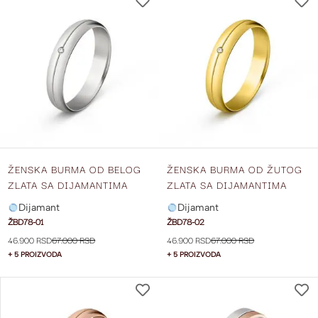
NA
LISTU
ŽELJA
ŽENSKA BURMA OD BELOG
ŽENSKA BURMA OD ŽUTOG
ZLATA SA DIJAMANTIMA
ZLATA SA DIJAMANTIMA
ŠIRINE 4 MM ŽBD78-01
ŠIRINE 4 MM ŽBD78-02
Dijamant
Dijamant
ŽBD78-01
ŽBD78-02
46.900 RSD
67.000 RSD
46.900 RSD
67.000 RSD
+ 5 PROIZVODA
+ 5 PROIZVODA
DODAJ
NA