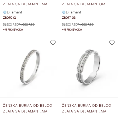
ZLATA SA DIJAMANTIMA
ZLATA SA DIJAMANTOM
ŠIRINE 4.5 MM ŽBD70-01
ŠIRINE 4 MM ŽBD77-03
Dijamant
Dijamant
ŽBD70-01
ŽBD77-03
51.800 RSD
74.000 RSD
51.800 RSD
74.000 RSD
+ 5 PROIZVODA
+ 5 PROIZVODA
DODAJ
NA
LISTU
ŽELJA
ŽENSKA BURMA OD BELOG
ŽENSKA BURMA OD BELOG
ZLATA SA DIJAMANTIMA
ZLATA SA DIJAMANTIMA
ŠIRINE 2 MM ŽBD18-01
ŠIRINE 4 MM ŽBD61-01