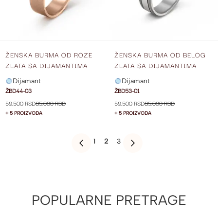
ŽENSKA BURMA OD ROZE
ŽENSKA BURMA OD BELOG
ZLATA SA DIJAMANTIMA
ZLATA SA DIJAMANTIMA
ŠIRINE 5 MM ŽBD44-03
ŠIRINE 5 MM ŽBD53-01
Dijamant
Dijamant
ŽBD44-03
ŽBD53-01
59.500 RSD
85.000 RSD
59.500 RSD
85.000 RSD
+ 5 PROIZVODA
+ 5 PROIZVODA
PAGE
PAGE
YOU'RE
PAGE
1
2
3
PAGE
PREVIOUS
PAGE
SLEDEĆE
CURRENTLY
READING
PAGE
POPULARNE PRETRAGE