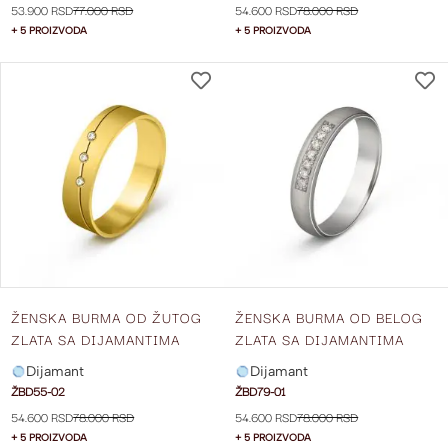
53.900 RSD
77.000 RSD
54.600 RSD
78.000 RSD
+ 5 PROIZVODA
+ 5 PROIZVODA
DODAJ
NA
LISTU
ŽELJA
ŽENSKA BURMA OD ŽUTOG
ŽENSKA BURMA OD BELOG
ZLATA SA DIJAMANTIMA
ZLATA SA DIJAMANTIMA
ŠIRINE 5 MM ŽBD55-02
ŠIRINE 4 MM ŽBD79-01
Dijamant
Dijamant
ŽBD55-02
ŽBD79-01
54.600 RSD
78.000 RSD
54.600 RSD
78.000 RSD
+ 5 PROIZVODA
+ 5 PROIZVODA