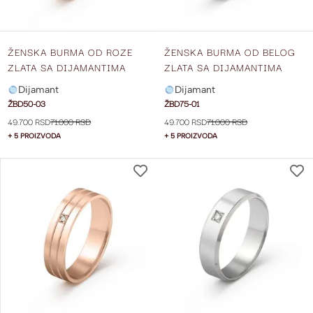
ŽENSKA BURMA OD ROZE
ŽENSKA BURMA OD BELOG
ZLATA SA DIJAMANTIMA
ZLATA SA DIJAMANTIMA
ŠIRINE 4 MM ŽBD50-03
ŠIRINE 4 MM ŽBD75-01
Dijamant
Dijamant
ŽBD50-03
ŽBD75-01
49.700 RSD
71.000 RSD
49.700 RSD
71.000 RSD
+ 5 PROIZVODA
+ 5 PROIZVODA
DODAJ
NA
LISTU
ŽELJA