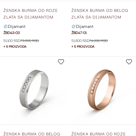
ŽENSKA BURMA OD ROZE
ŽENSKA BURMA OD BELOG
ZLATA SA DIJAMANTOM
ZLATA SA DIJAMANTOM
ŠIRINE 5 MM ŽBD43-03
ŠIRINE 5 MM ŽBD47-01
Dijamant
Dijamant
ŽBD43-03
ŽBD47-01
51.100 RSD
73.000 RSD
51.800 RSD
74.000 RSD
+ 5 PROIZVODA
+ 5 PROIZVODA
DODAJ
NA
LISTU
ŽELJA
ŽENSKA BURMA OD BELOG
ŽENSKA BURMA OD ROZE