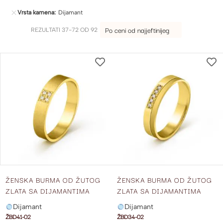
Vrsta kamena
Dijamant
REZULTATI
37
-
72
OD
92
DODAJ
NA
LISTU
ŽELJA
ŽENSKA BURMA OD ŽUTOG
ŽENSKA BURMA OD ŽUTOG
ZLATA SA DIJAMANTIMA
ZLATA SA DIJAMANTIMA
ŠIRINE 4 MM ŽBD41-02
ŠIRINE 4 MM ŽBD34-02
Dijamant
Dijamant
ŽBD41-02
ŽBD34-02