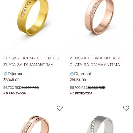
LISTU
ŽELJA
ŽENSKA BURMA OD ŽUTOG
ŽENSKA BURMA OD ROZE
ZLATA SA DIJAMANTIMA
ZLATA SA DIJAMANTIMA
ŠIRINE 5 MM ŽBD45-02
ŠIRINE 5 MM ŽBD54-03
Dijamant
Dijamant
ŽBD45-02
ŽBD54-03
56.700 RSD
81.000 RSD
56.700 RSD
81.000 RSD
+ 5 PROIZVODA
+ 5 PROIZVODA
DODAJ
NA
LISTU