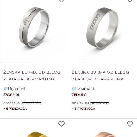
NA
LISTU
ŽELJA
ŽENSKA BURMA OD BELOG
ŽENSKA BURMA OD BELOG
ZLATA SA DIJAMANTIMA
ZLATA SA DIJAMANTIMA
ŠIRINE 5 MM ŽBD52-01
ŠIRINE 5 MM ŽBD45-01
Dijamant
Dijamant
ŽBD52-01
ŽBD45-01
56.000 RSD
80.000 RSD
56.700 RSD
81.000 RSD
+ 5 PROIZVODA
+ 5 PROIZVODA
DODAJ
NA