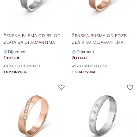
ŽENSKA BURMA OD BELOG
ŽENSKA BURMA OD ROZE
ZLATA SA DIJAMANTIMA
ZLATA SA DIJAMANTIMA
ŠIRINE 4 MM ŽBD39-01
ŠIRINE 4 MM ŽBD39-03
Dijamant
Dijamant
ŽBD39-01
ŽBD39-03
49.700 RSD
71.000 RSD
49.700 RSD
71.000 RSD
+ 5 PROIZVODA
+ 5 PROIZVODA
DODAJ
NA
LISTU
ŽELJA