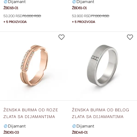
Dijamant
Dijamant
ŽBD18-01
ŽBD61-01
53.200 RSD
76.000 RSD
53.900 RSD
77.000 RSD
+ 5 PROIZVODA
+ 5 PROIZVODA
DODAJ
NA
LISTU
ŽELJA
ŽENSKA BURMA OD ROZE
ŽENSKA BURMA OD BELOG
ZLATA SA DIJAMANTIMA
ZLATA SA DIJAMANTIMA
ŠIRINE 4 MM ŽBD61-03
ŠIRINE 5 MM ŽBD46-01
Dijamant
Dijamant
ŽBD61-03
ŽBD46-01