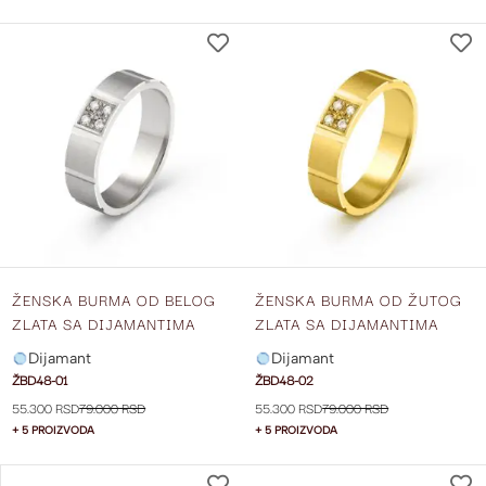
DODAJ
NA
LISTU
ŽELJA
ŽENSKA BURMA OD BELOG
ŽENSKA BURMA OD ŽUTOG
ZLATA SA DIJAMANTIMA
ZLATA SA DIJAMANTIMA
ŠIRINE 5 MM ŽBD48-01
ŠIRINE 5 MM ŽBD48-02
Dijamant
Dijamant
ŽBD48-01
ŽBD48-02
55.300 RSD
79.000 RSD
55.300 RSD
79.000 RSD
+ 5 PROIZVODA
+ 5 PROIZVODA
DODAJ