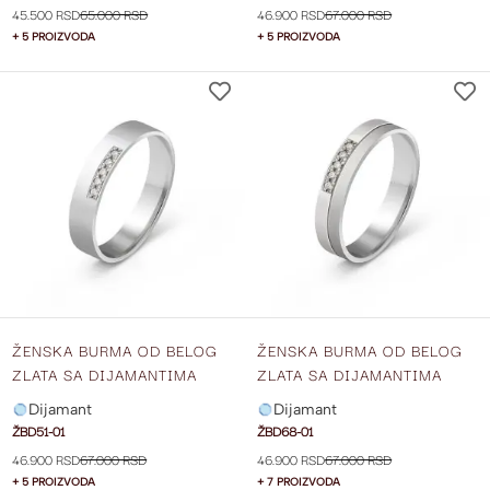
45.500 RSD
65.000 RSD
46.900 RSD
67.000 RSD
+ 5 PROIZVODA
+ 5 PROIZVODA
DODAJ
NA
LISTU
ŽELJA
ŽENSKA BURMA OD BELOG
ŽENSKA BURMA OD BELOG
ZLATA SA DIJAMANTIMA
ZLATA SA DIJAMANTIMA
ŠIRINE 4 MM ŽBD51-01
ŠIRINE 4 MM ŽBD68-01
Dijamant
Dijamant
ŽBD51-01
ŽBD68-01
46.900 RSD
67.000 RSD
46.900 RSD
67.000 RSD
+ 5 PROIZVODA
+ 7 PROIZVODA