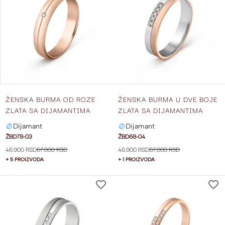
LISTU
ŽELJA
ŽENSKA BURMA OD ROZE
ŽENSKA BURMA U DVE BOJE
ZLATA SA DIJAMANTIMA
ZLATA SA DIJAMANTIMA
ŠIRINE 4 MM ŽBD78-03
ŠIRINE 4 MM ŽBD68-04
Dijamant
Dijamant
ŽBD78-03
ŽBD68-04
46.900 RSD
67.000 RSD
46.900 RSD
67.000 RSD
+ 5 PROIZVODA
+ 1 PROIZVODA
DODAJ
NA
LISTU