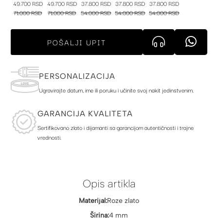
49.700 RSD
49.700 RSD
37.800 RSD
37.800 RSD
37.800 RSD
71.000 RSD
71.000 RSD
54.000 RSD
54.000 RSD
54.000 RSD
POŠALJI UPIT
PERSONALIZACIJA
Ugravirajte datum, ime ili poruku i učinite svoj nakit jedinstvenim.
GARANCIJA KVALITETA
Sertifikovano zlato i dijamanti sa garancijom autentičnosti i trajne
vrednosti.
Opis artikla
Materijal:
Roze zlato
Širina:
4 mm