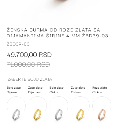
ŽENSKA BURMA OD ROZE ZLATA SA
Skip
DIJAMANTIMA ŠIRINE 4 MM ŽBD39-03
to
the
ŽBD39-03
beginning
49.700,00 RSD
of
the
71.000,00 RSD
images
gallery
IZABERITE BOJU ZLATA
Belo zlato
Žuto zlato
Belo zlato
Žuto zlato
Roze zlato
Dijamant
Dijamant
Cirkon
Cirkon
Cirkon