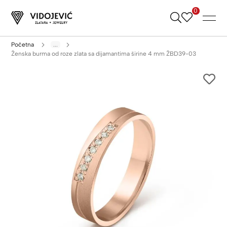
0
Skip
to
Content
Početna
...
Ženska burma od roze zlata sa dijamantima širine 4 mm ŽBD39-03
Skip
to
the
end
of
the
images
gallery