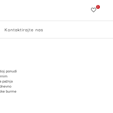
0
Skip
to
Content
Kontaktirajte nas
ašoj ponudi
ernim
a pažnja
odnevno
muške burme