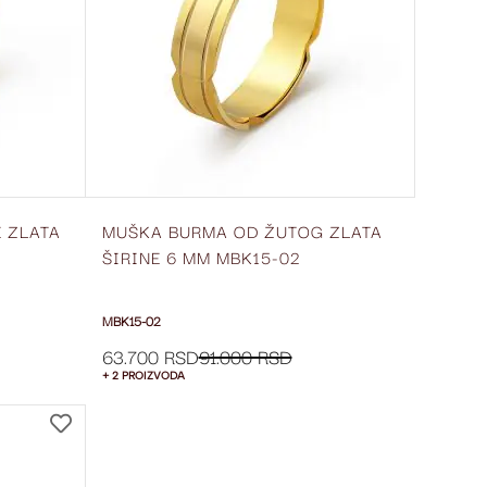
 ZLATA
MUŠKA BURMA OD ŽUTOG ZLATA
ŠIRINE 6 MM MBK15-02
MBK15-02
63.700 RSD
91.000 RSD
+ 2 PROIZVODA
DODAJ
NA