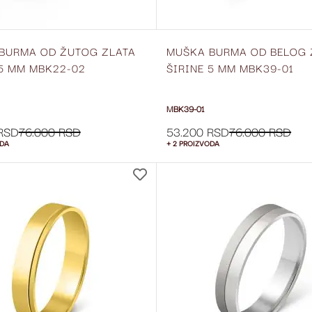
BURMA OD ŽUTOG ZLATA
MUŠKA BURMA OD BELOG 
 5 MM MBK22-02
ŠIRINE 5 MM MBK39-01
MBK39-01
RSD
76.000 RSD
53.200 RSD
76.000 RSD
ODA
+ 2 PROIZVODA
DODAJ
NA
LISTU
ŽELJA