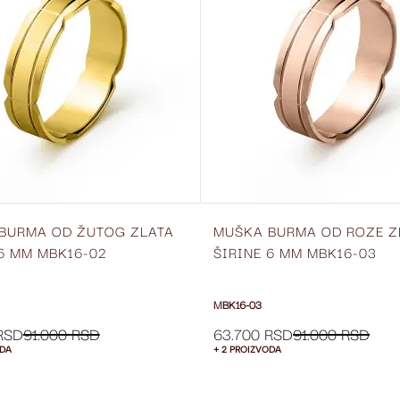
LISTU
ŽELJA
BURMA OD ŽUTOG ZLATA
MUŠKA BURMA OD ROZE Z
 6 MM MBK16-02
ŠIRINE 6 MM MBK16-03
MBK16-03
RSD
91.000 RSD
63.700 RSD
91.000 RSD
ODA
+ 2 PROIZVODA