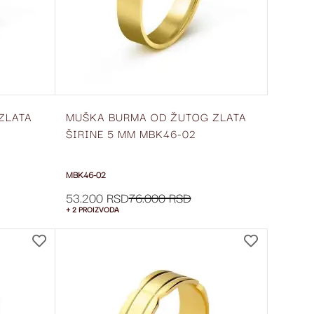
ZLATA
MUŠKA BURMA OD ŽUTOG ZLATA
ŠIRINE 5 MM MBK46-02
MBK46-02
53.200 RSD
76.000 RSD
+ 2 PROIZVODA
DODAJ
DODAJ
NA
NA
LISTU
LISTU
ŽELJA
ŽELJA