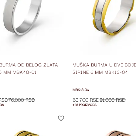
BURMA OD BELOG ZLATA
MUŠKA BURMA U DVE BOJE
 5 MM MBK48-01
ŠIRINE 6 MM MBK13-04
MBK13-04
RSD
76.000 RSD
63.700 RSD
91.000 RSD
ODA
+ 18 PROIZVODA
DODAJ
NA