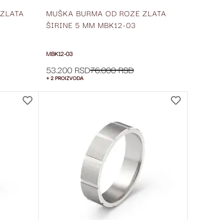
ZLATA
MUŠKA BURMA OD ROZE ZLATA
ŠIRINE 5 MM MBK12-03
MBK12-03
53.200 RSD
76.000 RSD
+ 2 PROIZVODA
DODAJ
DODAJ
NA
NA
LISTU
LISTU
ŽELJA
ŽELJA