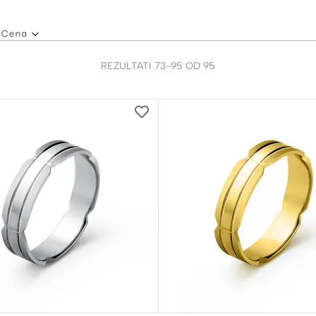
Cena
REZULTATI
73
-
95
OD
95
DODAJ
NA
LISTU
ŽELJA