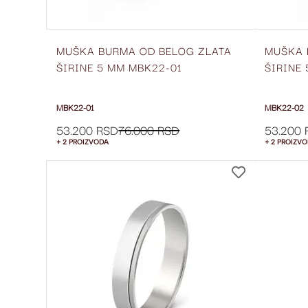
MUŠKA BURMA OD BELOG ZLATA
MUŠKA 
ŠIRINE 5 MM MBK22-01
ŠIRINE
MBK22-01
MBK22-02
53.200 RSD
76.000 RSD
53.200 
+ 2 PROIZVODA
+ 2 PROIZV
DODAJ
NA
LISTU
ŽELJA