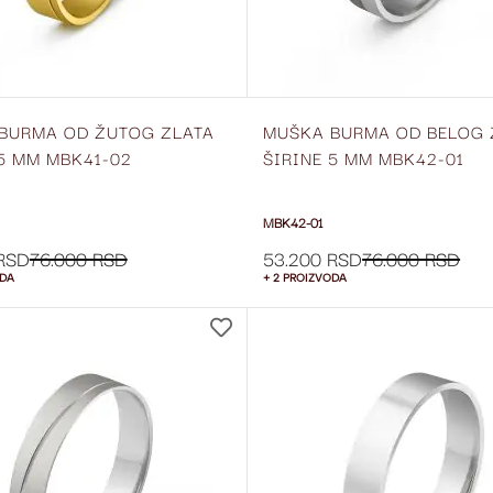
BURMA OD ŽUTOG ZLATA
MUŠKA BURMA OD BELOG 
 5 MM MBK41-02
ŠIRINE 5 MM MBK42-01
MBK42-01
RSD
76.000 RSD
53.200 RSD
76.000 RSD
ODA
+ 2 PROIZVODA
DODAJ
NA
LISTU
ŽELJA