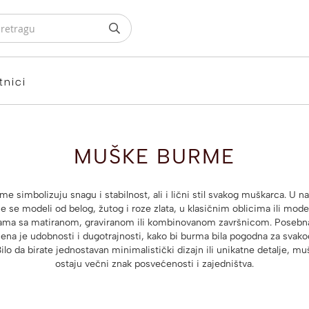
tnici
MUŠKE BURME
e simbolizuju snagu i stabilnost, ali i lični stil svakog muškarca. U n
ze se modeli od belog, žutog i roze zlata, u klasičnim oblicima ili mod
tama sa matiranom, graviranom ili kombinovanom završnicom. Posebn
ena je udobnosti i dugotrajnosti, kako bi burma bila pogodna za svak
ilo da birate jednostavan minimalistički dizajn ili unikatne detalje, 
ostaju večni znak posvećenosti i zajedništva.