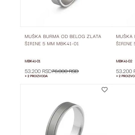
MUŠKA BURMA OD BELOG ZLATA
MUŠKA 
ŠIRINE 5 MM MBK41-01
ŠIRINE
MBK41-01
MBK41-02
53.200 RSD
76.000 RSD
53.200 
+ 2 PROIZVODA
+ 2 PROIZV
DODAJ
NA
LISTU
ŽELJA