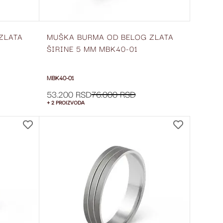
ZLATA
MUŠKA BURMA OD BELOG ZLATA
ŠIRINE 5 MM MBK40-01
MBK40-01
53.200 RSD
76.000 RSD
+ 2 PROIZVODA
DODAJ
DODAJ
NA
NA
LISTU
LISTU
ŽELJA
ŽELJA