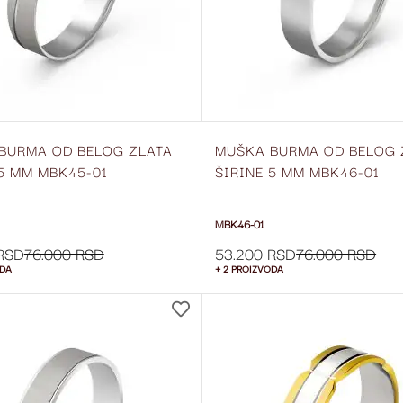
BURMA OD BELOG ZLATA
MUŠKA BURMA OD BELOG 
 5 MM MBK45-01
ŠIRINE 5 MM MBK46-01
MBK46-01
RSD
76.000 RSD
53.200 RSD
76.000 RSD
ODA
+ 2 PROIZVODA
DODAJ
NA
LISTU
ŽELJA