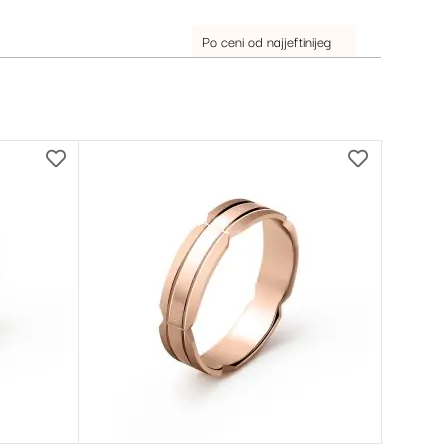
DODAJ
DODAJ
NA
NA
LISTU
LISTU
ŽELJA
ŽELJA