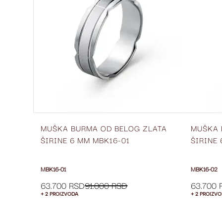
LISTU
ŽELJA
MUŠKA BURMA OD BELOG ZLATA
MUŠKA 
ŠIRINE 6 MM MBK16-01
ŠIRINE
MBK16-01
MBK16-02
63.700 RSD
91.000 RSD
63.700 
+ 2 PROIZVODA
+ 2 PROIZV