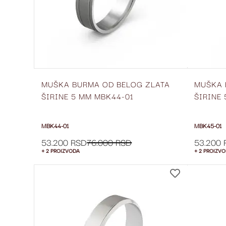
MUŠKA BURMA OD BELOG ZLATA
MUŠKA 
ŠIRINE 5 MM MBK44-01
ŠIRINE
MBK44-01
MBK45-01
53.200 RSD
76.000 RSD
53.200 
+ 2 PROIZVODA
+ 2 PROIZV
DODAJ
NA
LISTU
ŽELJA