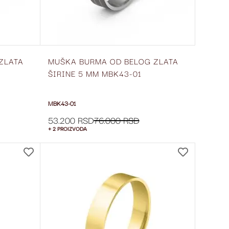
ZLATA
MUŠKA BURMA OD BELOG ZLATA
ŠIRINE 5 MM MBK43-01
MBK43-01
53.200 RSD
76.000 RSD
+ 2 PROIZVODA
DODAJ
DODAJ
NA
NA
LISTU
LISTU
ŽELJA
ŽELJA