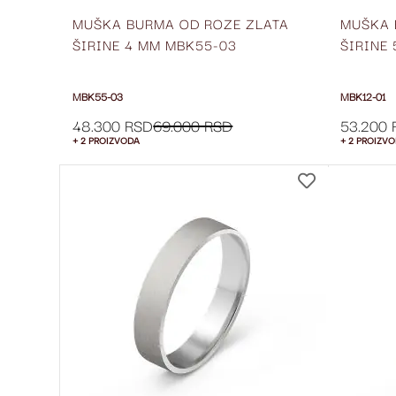
MUŠKA BURMA OD ROZE ZLATA
MUŠKA 
ŠIRINE 4 MM MBK55-03
ŠIRINE 
MBK55-03
MBK12-01
48.300 RSD
69.000 RSD
53.200 
+ 2 PROIZVODA
+ 2 PROIZV
DODAJ
NA
LISTU
ŽELJA