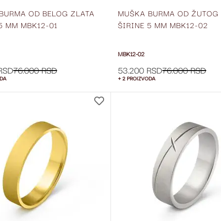
BURMA OD BELOG ZLATA
MUŠKA BURMA OD ŽUTOG 
5 MM MBK12-01
ŠIRINE 5 MM MBK12-02
MBK12-02
RSD
76.000 RSD
53.200 RSD
76.000 RSD
ODA
+ 2 PROIZVODA
DODAJ
NA
LISTU
ŽELJA