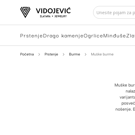
Prstenje
Drago kamenje
Ogrlice
Minđuše
Zla
Početna
Prstenje
Burme
Muške burme
Muške burm
nala
varijan
posveć
nošenje. B