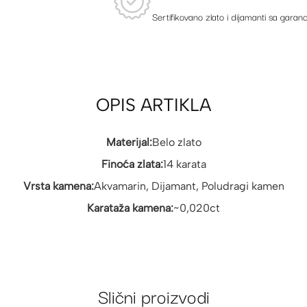
Sertifikovano zlato i dijamanti sa garanc
OPIS ARTIKLA
Materijal:
Belo zlato
Finoća zlata:
14 karata
Vrsta kamena:
Akvamarin, Dijamant, Poludragi kamen
Karataža kamena:
~0,020ct
Slični proizvodi