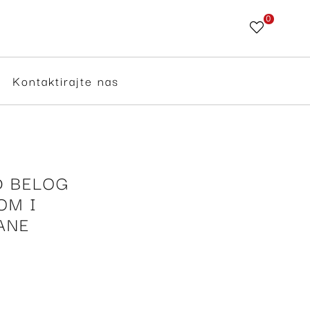
0
Skip
to
Content
Kontaktirajte nas
D BELOG
OM I
ANE