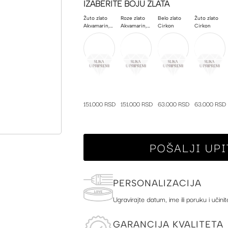
IZABERITE BOJU ZLATA
Žuto zlato
Roze zlato
Belo zlato
Žuto zlato
Akvamarin, Dijamant, Poludragi kamen
Akvamarin, Dijamant, Poludragi kamen
Cirkon
Cirkon
151.000 RSD
151.000 RSD
63.000 RSD
63.000 RSD
POŠALJI UPI
PERSONALIZACIJA
Ugravirajte datum, ime ili poruku i učinit
GARANCIJA KVALITETA