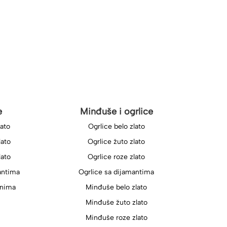
e
Minđuše i ogrlice
lato
Ogrlice belo zlato
lato
Ogrlice žuto zlato
lato
Ogrlice roze zlato
antima
Ogrlice sa dijamantima
onima
Minđuše belo zlato
Minđuše žuto zlato
Minđuše roze zlato