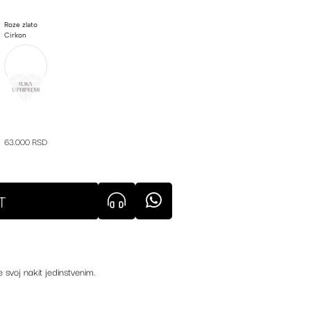
Roze zlato
Cirkon
63.000 RSD
T
e svoj nakit jedinstvenim.