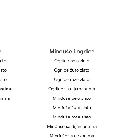
e
Minđuše i ogrlice
lato
Ogrlice belo zlato
lato
Ogrlice žuto zlato
lato
Ogrlice roze zlato
antima
Ogrlice sa dijamantima
onima
Minđuše belo zlato
Minđuše žuto zlato
Minđuše roze zlato
Minđuše sa dijamantima
Minđuše sa cirkonima