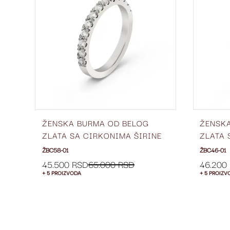
LISTU
LISTU
ŽELJA
ŽELJA
ŽENSKA BURMA OD BELOG
ŽENSK
E
ZLATA SA CIRKONIMA ŠIRINE
ZLATA 
2.5 MM ŽBC58-01
5 MM Ž
ŽBC58-01
ŽBC46-01
45.500 RSD
65.000 RSD
46.200
+ 5 PROIZVODA
+ 5 PROIZV