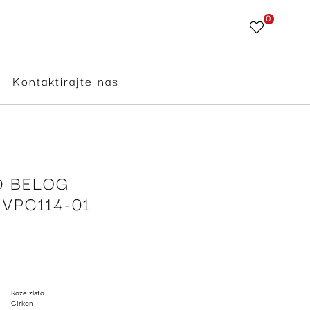
0
Skip
to
Content
Kontaktirajte nas
D BELOG
VPC114-01
Roze zlato
Cirkon