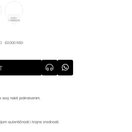
D
63.000 RSD
T
e svoj nakit jedinstvenim.
ijom autentičnosti i trajne vrednosti.