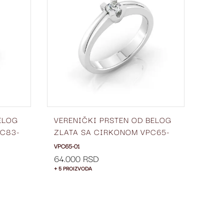
LISTU
LISTU
ŽELJA
ŽELJA
ELOG
VERENIČKI PRSTEN OD BELOG
VER
PC83-
ZLATA SA CIRKONOM VPC65-
ZLA
01
01
VPC65-01
VPC94
64.000 RSD
69.
+ 5 PROIZVODA
+ 5 P