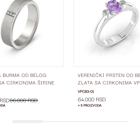
LISTU
ŽELJA
A BURMA OD BELOG
VERENIČKI PRSTEN OD B
SA CIRKONIMA ŠIRINE
ZLATA SA CIRKONIMA V
BC46-01
01
VPC83-01
64.000 RSD
 RSD
66.000 RSD
ODA
+ 5 PROIZVODA