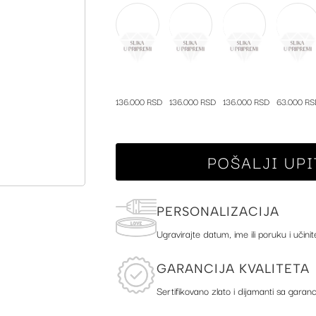
136.000 RSD
136.000 RSD
136.000 RSD
63.000 RS
POŠALJI UPI
PERSONALIZACIJA
Ugravirajte datum, ime ili poruku i učinit
GARANCIJA KVALITETA
Sertifikovano zlato i dijamanti sa garanc