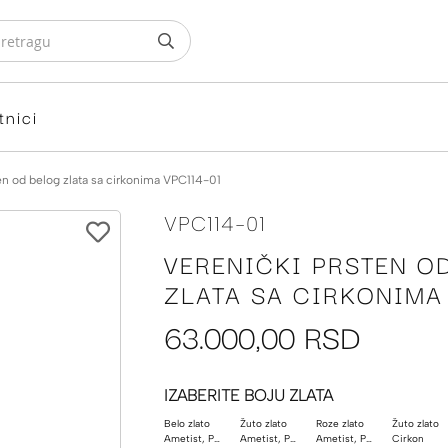
tnici
en od belog zlata sa cirkonima VPC114-01
VPC114-01
VERENIČKI PRSTEN O
ZLATA SA CIRKONIMA 
63.000,00 RSD
IZABERITE BOJU ZLATA
Belo zlato
Žuto zlato
Roze zlato
Žuto zlato
Ametist, Poludragi kamen
Ametist, Poludragi kamen
Ametist, Poludragi kamen
Cirkon