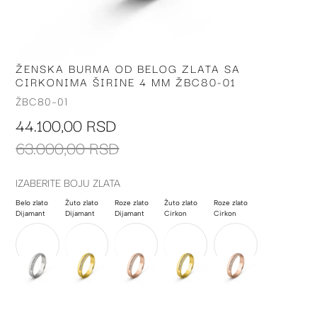
ŽENSKA BURMA OD BELOG ZLATA SA
Skip
CIRKONIMA ŠIRINE 4 MM ŽBC80-01
to
the
ŽBC80-01
beginning
44.100,00 RSD
of
the
63.000,00 RSD
images
gallery
IZABERITE BOJU ZLATA
Belo zlato
Žuto zlato
Roze zlato
Žuto zlato
Roze zlato
Dijamant
Dijamant
Dijamant
Cirkon
Cirkon