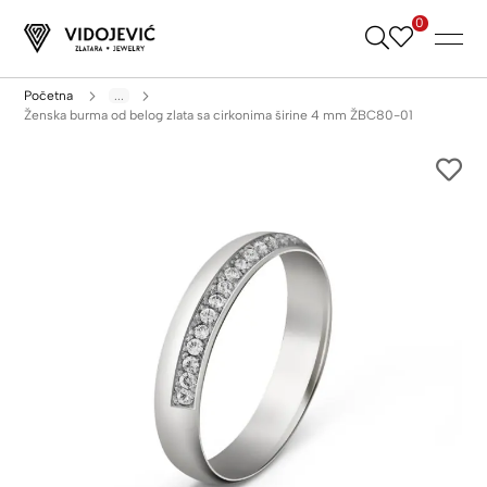
0
Skip
to
Content
Početna
...
Ženska burma od belog zlata sa cirkonima širine 4 mm ŽBC80-01
Skip
to
the
end
of
the
images
gallery