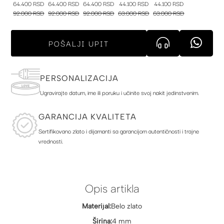
64.400 RSD
64.400 RSD
64.400 RSD
44.100 RSD
44.100 RSD
92.000 RSD
92.000 RSD
92.000 RSD
63.000 RSD
63.000 RSD
POŠALJI UPIT
PERSONALIZACIJA
Ugravirajte datum, ime ili poruku i učinite svoj nakit jedinstvenim.
GARANCIJA KVALITETA
Sertifikovano zlato i dijamanti sa garancijom autentičnosti i trajne
vrednosti.
Opis artikla
Materijal:
Belo zlato
Širina:
4 mm