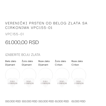
VERENIČKI PRSTEN OD BELOG ZLATA SA
Skip
CIRKONIMA VPC155-01
to
the
VPC155-01
beginning
61.000,00 RSD
of
the
images
IZABERITE BOJU ZLATA
gallery
Belo zlato
Žuto zlato
Roze zlato
Žuto zlato
Roze zlato
Dijamant
Dijamant
Dijamant
Cirkon
Cirkon
193.000 RSD
193.000 RSD
193.000 RSD
61.000 RSD
61.000 RSD