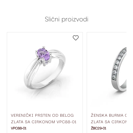
Slični proizvodi
DODAJ
DODAJ
NA
NA
LISTU
LISTU
ŽELJA
ŽELJA
VERENIČKI PRSTEN OD BELOG
ŽENSKA BURMA OD
ZLATA SA CIRKONOM VPC88-01
ZLATA SA CIRKONIM
MM ŽBC29-01
VPC88-01
ŽBC29-01