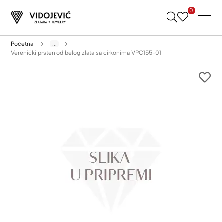
0
Skip
to
Content
Početna
...
Verenički prsten od belog zlata sa cirkonima VPC155-01
Skip
to
the
end
of
the
images
gallery