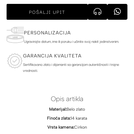
POŠALJI UPIT
PERSONALIZACIJA
Ugravirajte datum, ime ili poruku i učinite svoj nakit jedinstvenim.
GARANCIJA KVALITETA
Sertifikovano zlato i dijamanti sa garancijom autentičnosti i trajne
vrednosti.
Opis artikla
Materijal:
Belo zlato
Finoća zlata:
14 karata
Vrsta kamena:
Cirkon