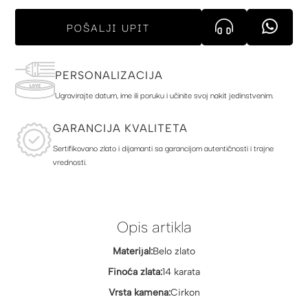
POŠALJI UPIT
PERSONALIZACIJA
Ugravirajte datum, ime ili poruku i učinite svoj nakit jedinstvenim.
GARANCIJA KVALITETA
Sertifikovano zlato i dijamanti sa garancijom autentičnosti i trajne
vrednosti.
Opis artikla
Materijal:
Belo zlato
Finoća zlata:
14 karata
Vrsta kamena:
Cirkon