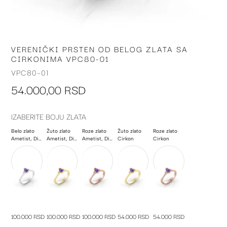
VERENIČKI PRSTEN OD BELOG ZLATA SA
Skip
CIRKONIMA VPC80-01
to
the
VPC80-01
beginning
54.000,00 RSD
of
the
images
IZABERITE BOJU ZLATA
gallery
Belo zlato
Žuto zlato
Roze zlato
Žuto zlato
Roze zlato
Ametist, Dijamant
Ametist, Dijamant
Ametist, Dijamant
Cirkon
Cirkon
100.000 RSD
100.000 RSD
100.000 RSD
54.000 RSD
54.000 RSD