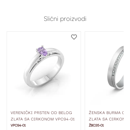
Slični proizvodi
DODAJ
DODAJ
NA
NA
LISTU
LISTU
ŽELJA
ŽELJA
VERENIČKI PRSTEN OD BELOG
ŽENSKA BURMA OD
ZLATA SA CIRKONOM VPC94-01
ZLATA SA CIRKONIM
MM ŽBC35-01
VPC94-01
ŽBC35-01