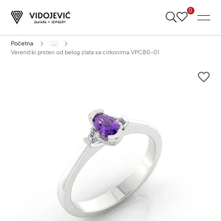
0
Skip
to
Content
Početna
...
Verenički prsten od belog zlata sa cirkonima VPC80-01
Skip
to
the
end
of
the
images
gallery