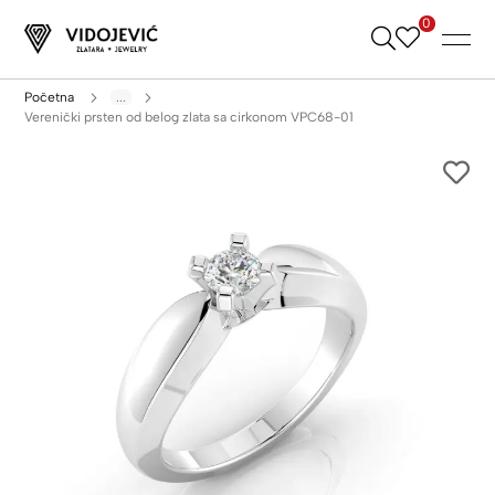
0
Skip
to
Content
Početna
...
Verenički prsten od belog zlata sa cirkonom VPC68-01
Skip
to
the
end
of
the
images
gallery