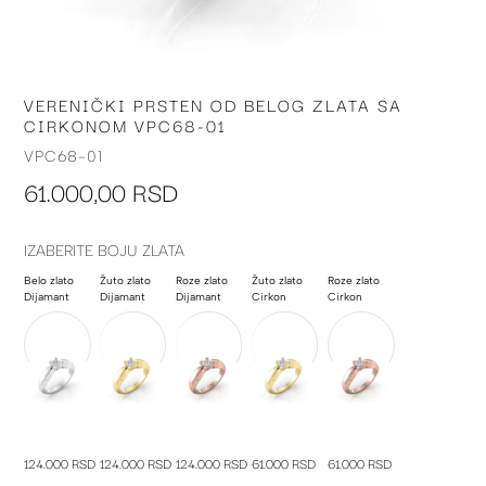
VERENIČKI PRSTEN OD BELOG ZLATA SA
Skip
CIRKONOM VPC68-01
to
the
VPC68-01
beginning
61.000,00 RSD
of
the
images
IZABERITE BOJU ZLATA
gallery
Belo zlato
Žuto zlato
Roze zlato
Žuto zlato
Roze zlato
Dijamant
Dijamant
Dijamant
Cirkon
Cirkon
124.000 RSD
124.000 RSD
124.000 RSD
61.000 RSD
61.000 RSD