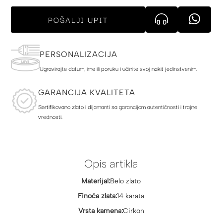
POŠALJI UPIT
PERSONALIZACIJA
Ugravirajte datum, ime ili poruku i učinite svoj nakit jedinstvenim.
GARANCIJA KVALITETA
Sertifikovano zlato i dijamanti sa garancijom autentičnosti i trajne
vrednosti.
Opis artikla
Materijal:
Belo zlato
Finoća zlata:
14 karata
Vrsta kamena:
Cirkon