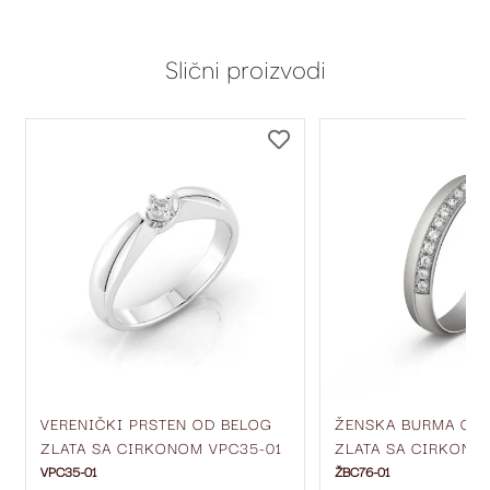
Slični proizvodi
DODAJ
DODAJ
NA
NA
LISTU
LISTU
ŽELJA
ŽELJA
VERENIČKI PRSTEN OD BELOG
ŽENSKA BURMA OD
ZLATA SA CIRKONOM VPC35-01
ZLATA SA CIRKONOM
MM ŽBC76-01
VPC35-01
ŽBC76-01