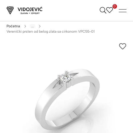
0
Skip
to
Content
Početna
...
Verenički prsten od belog zlata sa cirkonom VPC55-01
Skip
to
the
end
of
the
images
gallery