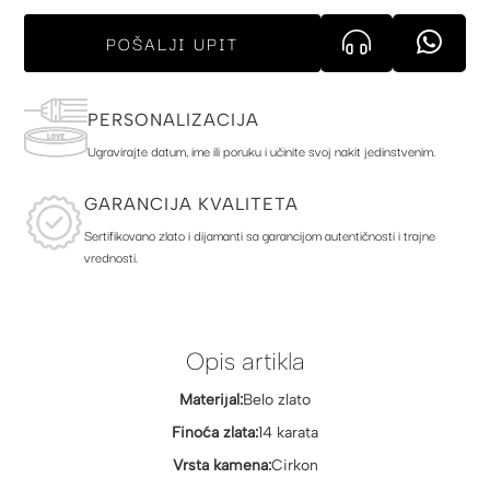
POŠALJI UPIT
PERSONALIZACIJA
Ugravirajte datum, ime ili poruku i učinite svoj nakit jedinstvenim.
GARANCIJA KVALITETA
Sertifikovano zlato i dijamanti sa garancijom autentičnosti i trajne
vrednosti.
Opis artikla
Materijal:
Belo zlato
Finoća zlata:
14 karata
Vrsta kamena:
Cirkon