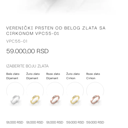
VERENIČKI PRSTEN OD BELOG ZLATA SA
Skip
CIRKONOM VPC55-01
to
the
VPC55-01
beginning
59.000,00 RSD
of
the
images
IZABERITE BOJU ZLATA
gallery
Belo zlato
Žuto zlato
Roze zlato
Žuto zlato
Roze zlato
Dijamant
Dijamant
Dijamant
Cirkon
Cirkon
91.000 RSD
91.000 RSD
91.000 RSD
59.000 RSD
59.000 RSD