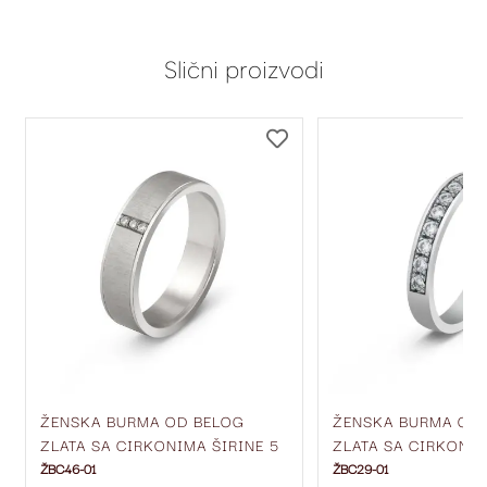
Slični proizvodi
DODAJ
DODAJ
NA
NA
LISTU
LISTU
ŽELJA
ŽELJA
ŽENSKA BURMA OD BELOG
ŽENSKA BURMA OD
ZLATA SA CIRKONIMA ŠIRINE 5
ZLATA SA CIRKONIM
MM ŽBC46-01
MM ŽBC29-01
ŽBC46-01
ŽBC29-01