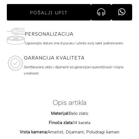
POŠALJI UPIT
PERSONALIZACIJA
Ugravirajte datum, ime ili poruku i učinite svoj nakit jedinstvenim.
GARANCIJA KVALITETA
Sertifikovano zlato i dijamanti sa garancijom autentičnosti i trajne
vrednosti.
Opis artikla
Materijal:
Belo zlato
Finoća zlata:
14 karata
Vrsta kamena:
Ametist, Dijamant, Poludragi kamen