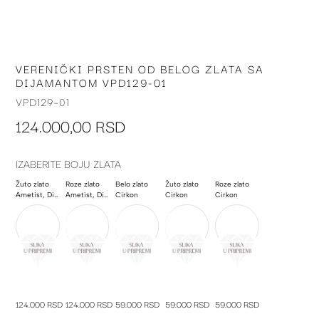
VERENIČKI PRSTEN OD BELOG ZLATA SA
Skip
DIJAMANTOM VPD129-01
to
the
VPD129-01
beginning
124.000,00 RSD
of
the
images
IZABERITE BOJU ZLATA
gallery
Žuto zlato
Roze zlato
Belo zlato
Žuto zlato
Roze zlato
Ametist, Dijamant, Poludragi kamen
Ametist, Dijamant, Poludragi kamen
Cirkon
Cirkon
Cirkon
124.000 RSD
124.000 RSD
59.000 RSD
59.000 RSD
59.000 RSD