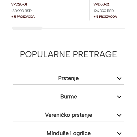
01
01
VPD28-01
VPD68-01
139.000 RSD
124.000 RSD
+ 5 PROIZVODA
+ 5 PROIZVODA
POPULARNE PRETRAGE
Prstenje
Burme
Vereničko prstenje
Minđuše i ogrlice