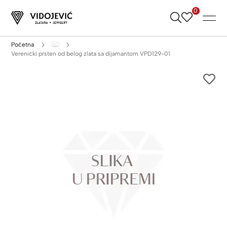
0
Skip
to
Content
Početna
...
Verenički prsten od belog zlata sa dijamantom VPD129-01
Skip
to
the
end
of
the
images
gallery